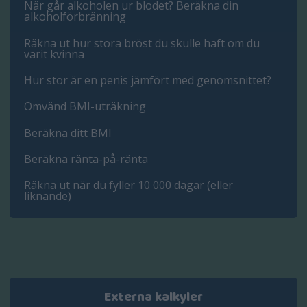
När går alkoholen ur blodet? Beräkna din
alkoholförbränning
Räkna ut hur stora bröst du skulle haft om du
varit kvinna
Hur stor är en penis jämfört med genomsnittet?
Omvänd BMI-uträkning
Beräkna ditt BMI
Beräkna ränta-på-ränta
Räkna ut när du fyller 10 000 dagar (eller
liknande)
Externa kalkyler