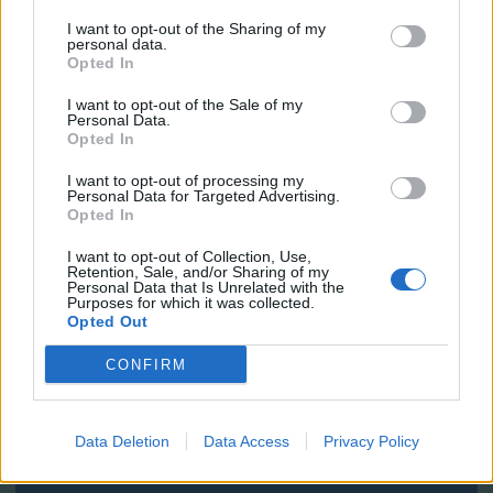
I want to opt-out of the Sharing of my
Gambling
personal data.
Opted In
Valutakonverterare
I want to opt-out of the Sale of my
Mat och näring
Personal Data.
Opted In
I want to opt-out of processing my
Personal Data for Targeted Advertising.
Opted In
I want to opt-out of Collection, Use,
Retention, Sale, and/or Sharing of my
Tio mest populära
Personal Data that Is Unrelated with the
Purposes for which it was collected.
Räkna ut hur många dagar det är mellan två
Opted Out
specifika datum
CONFIRM
Ta reda på vilket datum det var X dagar före (eller
efter) ett specifikt datum
Räkna ut hur stor snopp du skulle haft om du
Data Deletion
Data Access
Privacy Policy
varit man