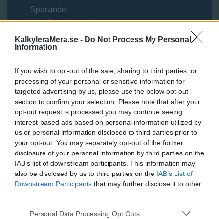
Sparande
Företagsekonomi
Privatekonomi
KalkyleraMera.se -
Do Not Process My Personal
Kreditkort
Information
Bolån och husköp
Lån
If you wish to opt-out of the sale, sharing to third parties, or
processing of your personal or sensitive information for
Geometri
targeted advertising by us, please use the below opt-out
section to confirm your selection. Please note that after your
Kroppen
opt-out request is processed you may continue seeing
Diet, vikt och bantningsrelaterat
interest-based ads based on personal information utilized by
Intelligens och IQ
us or personal information disclosed to third parties prior to
your opt-out. You may separately opt-out of the further
Graviditet
disclosure of your personal information by third parties on the
Matematik
IAB’s list of downstream participants. This information may
also be disclosed by us to third parties on the
IAB’s List of
Vardagligheter
Downstream Participants
that may further disclose it to other
Bilar och hastighet
third parties.
Kärlek
Personal Data Processing Opt Outs
Bara för skojs skull