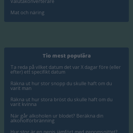
Valutakonverterare
Mat och näring
Tio mest populära
Ta reda på vilket datum det var X dagar före (eller
efter) ett specifikt datum
Räkna ut hur stor snopp du skulle haft om du
varit man
Räkna ut hur stora bröst du skulle haft om du
varit kvinna
När går alkoholen ur blodet? Beräkna din
alkoholförbränning
Hur stor är en penis jämfört med genomsnittet?