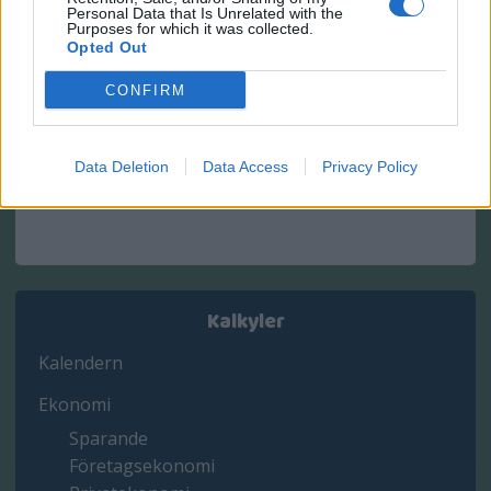
Personal Data that Is Unrelated with the
Purposes for which it was collected.
Opted Out
Kalkylerna här är till för dig som driver ett
CONFIRM
företag och som vill ha hjälp med att räkna ut
moms, arbetsgivaravgifter, skatter, priser och
Data Deletion
Data Access
Privacy Policy
mycket annat som man behöver räkna på varje
dag som företagare.
Kalkyler
Kalendern
Ekonomi
Sparande
Företagsekonomi