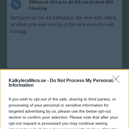
Räkna ut det pris du bör ta ut med ditt
företag
Verksamt.se har en kalkylator där man kan räkna
ut vilket pris man bör ta ut för sina varor för sitt
företag.
KalkyleraMera.se -
Do Not Process My Personal
Information
Vad kostar ett företagslån?
If you wish to opt-out of the sale, sharing to third parties, or
Det finns många olika typer av företagslån med
processing of your personal or sensitive information for
targeted advertising by us, please use the below opt-out
olika kostnader och förutsättningar. Hos OPR är
section to confirm your selection. Please note that after your
räntesättningen standardiserad och här kan du
opt-out request is processed you may continue seeing
räkna ut vad ett företagslån på kort tid skulle