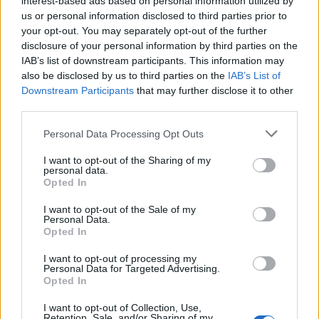
interest-based ads based on personal information utilized by
kosta.
us or personal information disclosed to third parties prior to
your opt-out. You may separately opt-out of the further
disclosure of your personal information by third parties on the
IAB’s list of downstream participants. This information may
also be disclosed by us to third parties on the
IAB’s List of
Downstream Participants
that may further disclose it to other
third parties.
Personal Data Processing Opt Outs
Räkna ut vad en anställd kostar
I want to opt-out of the Sharing of my
personal data.
Denna kalkyl från Verksamt.se hjälper dig att ta
Opted In
reda på vad den totala kostnaden för en anställd
I want to opt-out of the Sale of my
är.
Personal Data.
Opted In
I want to opt-out of processing my
Personal Data for Targeted Advertising.
Opted In
I want to opt-out of Collection, Use,
Retention, Sale, and/or Sharing of my