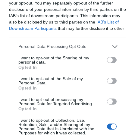
Födelsenummer kan (felaktigt) vara 000
your opt-out. You may separately opt-out of the further
disclosure of your personal information by third parties on the
IAB’s list of downstream participants. This information may
also be disclosed by us to third parties on the
IAB’s List of
Downstream Participants
that may further disclose it to other
2016-08-11
third parties.
Räkna ut sista siffran i personnumret
Personal Data Processing Opt Outs
Funkar inte på personer över 100 år
I want to opt-out of the Sharing of my
personal data.
Opted In
I want to opt-out of the Sale of my
Personal Data.
2013-04-22
Opted In
Räkna ut när du blir miljonär
I want to opt-out of processing my
Personal Data for Targeted Advertising.
Opted In
Not considering inflation
I want to opt-out of Collection, Use,
Retention, Sale, and/or Sharing of my
Personal Data that Is Unrelated with the
Purposes for which it was collected.