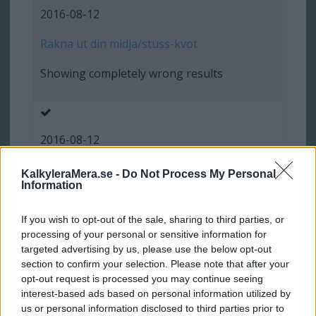
2016-08-12
Räkna ut din midja/stuss-kvot
Showing completely wrong results
2016-08-12
Konverteraren
KalkyleraMera.se -
Do Not Process My Personal
Information
Yards inverted
If you wish to opt-out of the sale, sharing to third parties, or
processing of your personal or sensitive information for
targeted advertising by us, please use the below opt-out
2016-08-11
section to confirm your selection. Please note that after your
opt-out request is processed you may continue seeing
Räkna ut sista siffran i personnumret
interest-based ads based on personal information utilized by
us or personal information disclosed to third parties prior to