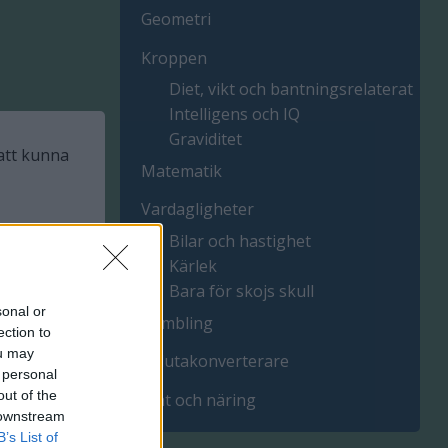
Geometri
Kroppen
Diet, vikt och bantningsrelaterat
Intelligens och IQ
Graviditet
 att kunna
Matematik
Vardagligheter
Bilar och hastighet
Kärlek
Bara för skojs skull
sonal or
Gambling
ection to
ou may
Valutakonverterare
 personal
out of the
Mat och näring
 downstream
B’s List of