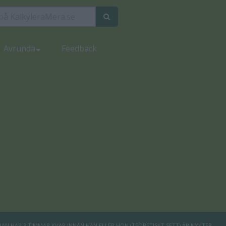
Avrunda
Feedback
N HAR 3 TIMMAR KVAR INNAN HAN ELLER HON (TEORETISKT SETT) ÄR NYKTER