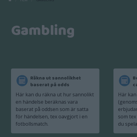
Gambling
Räkna ut sannolikhet
B
baserat på odds
c
Här kan du räkna ut hur sannolikt
Här kan 
en händelse beräknas vara
(genomsn
baserat på oddsen som är satta
erbjudan
för händelsen, tex oavgjort i en
som tex
fotbollsmatch.
du spela