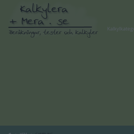
Kalkylkateg
HEM
GAMBLING