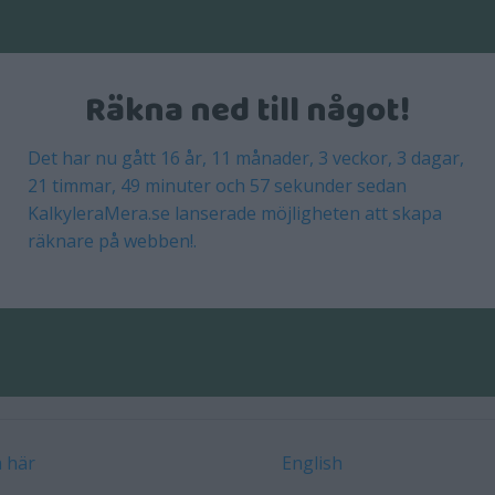
Räkna ned till något!
Det har nu gått 16 år, 11 månader, 3 veckor, 3 dagar,
21 timmar, 49 minuter och 57 sekunder sedan
KalkyleraMera.se lanserade möjligheten att skapa
räknare på webben!.
 här
English