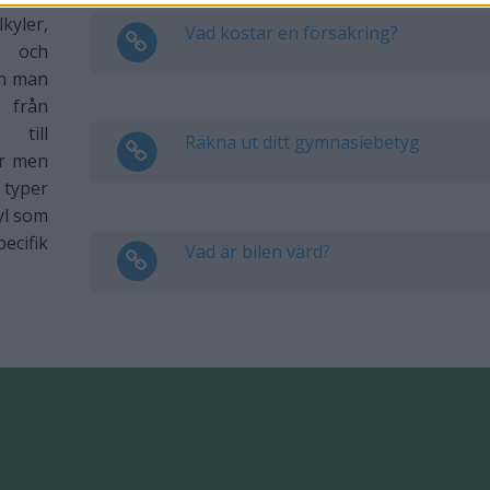
ler,
Vad kostar en försäkring?
r och
an man
t från
 till
Räkna ut ditt gymnasiebetyg
er men
 typer
yl som
ecifik
Vad är bilen värd?