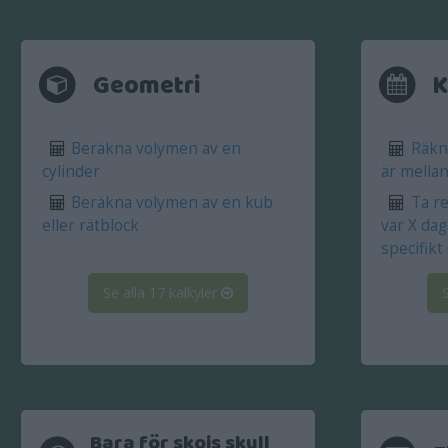
Geometri
K
Beräkna volymen av en
Räkna
cylinder
är mellan
Beräkna volymen av en kub
Ta re
eller rätblock
var X dag
specifik
Se alla 17 kalkyler
Bara för skojs skull