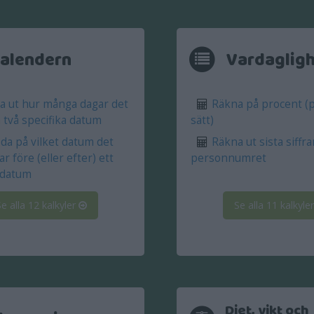
alendern
Vardaglig
 ut hur många dagar det
Räkna på procent (p
 två specifika datum
sätt)
da på vilket datum det
Räkna ut sista siffra
ar före (eller efter) ett
personnumret
t datum
Se alla 12 kalkyler
Se alla 11 kalkyle
Diet, vikt och