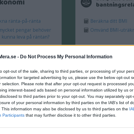
konomi
bantningsrel
na ränta-på-ränta
Beräkna ditt BMI
mycket pengar behöver
Omvänd BMI-uträk
t kunna leva på räntan?
Mera.se -
Do Not Process My Personal Information
Se alla 8 kalkyler
Se alla 7 kalkyler
to opt-out of the sale, sharing to third parties, or processing of your per
formation for targeted advertising by us, please use the below opt-out s
r selection. Please note that after your opt-out request is processed y
eing interest-based ads based on personal information utilized by us or
disclosed to third parties prior to your opt-out. You may separately opt-
losure of your personal information by third parties on the IAB’s list of
ilar och hastighet
. This information may also be disclosed by us to third parties on the
IA
Matematik
Participants
that may further disclose it to other third parties.
kna din
Beräkna statistiska