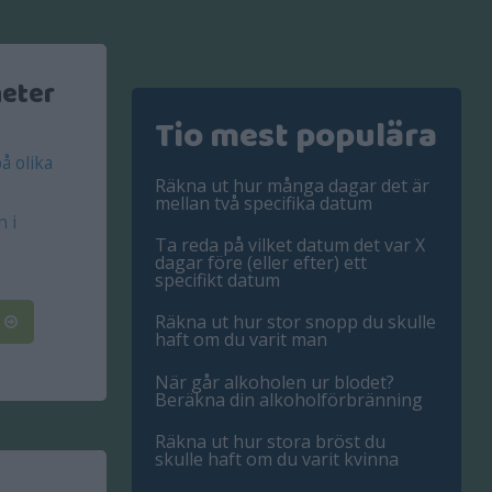
heter
Tio mest populära
å olika
Räkna ut hur många dagar det är
mellan två specifika datum
n i
Ta reda på vilket datum det var X
dagar före (eller efter) ett
specifikt datum
Räkna ut hur stor snopp du skulle
r
haft om du varit man
När går alkoholen ur blodet?
Beräkna din alkoholförbränning
Räkna ut hur stora bröst du
skulle haft om du varit kvinna