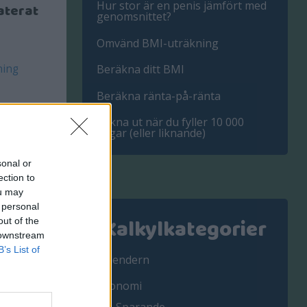
Hur stor är en penis jämfört med
aterat
genomsnittet?
Omvänd BMI-uträkning
Beräkna ditt BMI
ning
Beräkna ränta-på-ränta
Räkna ut när du fyller 10 000
dagar (eller liknande)
sonal or
ection to
ou may
 personal
Kalkylkategorier
out of the
 downstream
B’s List of
Kalendern
Ekonomi
 värden av