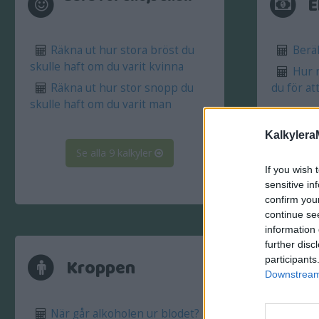
E
Räkna ut hur stora bröst du
Beräk
skulle haft om du varit kvinna
Hur 
Räkna ut hur stor snopp du
du för at
skulle haft om du varit man
Kalkylera
Se alla 9 kalkyler
If you wish 
sensitive in
confirm you
continue se
information 
further disc
B
participants
Kroppen
Downstream 
När går alkoholen ur blodet?
Berä