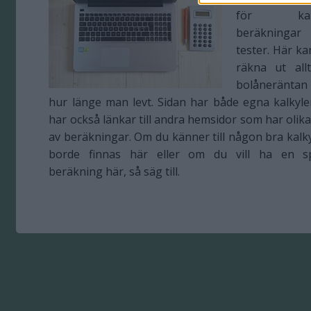
för kalky
beräkninga
tester. Här k
räkna ut all
bolåneräntan
hur länge man levt. Sidan har både egna kalkyl
har också länkar till andra hemsidor som har olika
av beräkningar. Om du känner till någon bra kalk
borde finnas här eller om du vill ha en sp
beräkning här, så säg till.