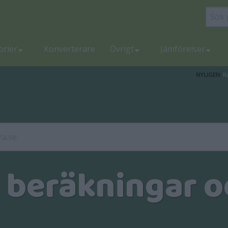
orier
Konverterare
Övrigt
Jämförelser
NYLIGEN:
R
, beräkningar o