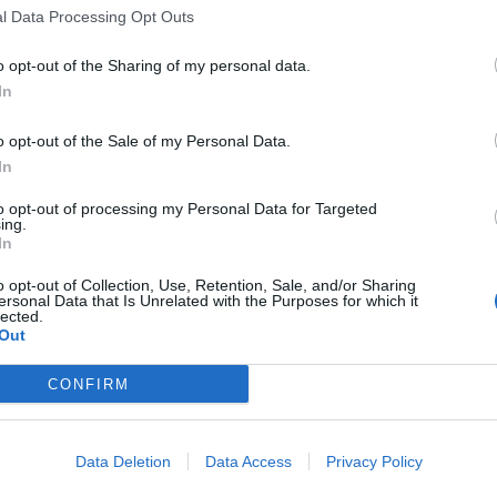
ttshastighet
en serie tal
l Data Processing Opt Outs
rtera km/h, meter per
Beräkna roten av ett
o opt-out of the Sharing of my personal data.
m/s) och miles per hour
In
o opt-out of the Sale of my Personal Data.
Se alla 6 kalkyler
Se alla 5 kalkyler
In
to opt-out of processing my Personal Data for Targeted
ing.
In
o opt-out of Collection, Use, Retention, Sale, and/or Sharing
ersonal Data that Is Unrelated with the Purposes for which it
lected.
Out
CONFIRM
?
Smarta kalkyler på and
sajter
Data Deletion
Data Access
Privacy Policy
ra är
plats