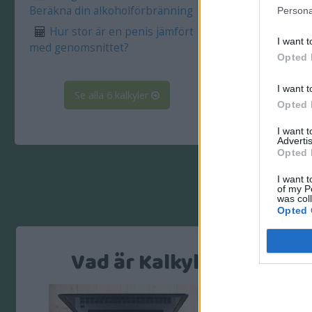
Beräkna din alkoholförbränning
genomsni
Persona
Hur stor är en penis jämfört
Konve
I want t
med genomsnittet?
sekund (
Opted 
I want t
Se alla 6 kalkyler
Opted 
I want 
Advertis
Opted 
I want t
of my P
was col
Opted 
Vad är KalkyleraMera.se
Kalkylera Me
en samlings