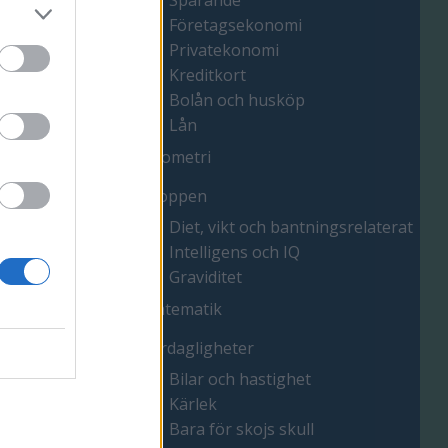
Sparande
Företagsekonomi
 tal
Privatekonomi
Kreditkort
Bolån och husköp
Lån
Geometri
Kroppen
Diet, vikt och bantningsrelaterat
Intelligens och IQ
Graviditet
Matematik
Vardagligheter
ra
Bilar och hastighet
Kärlek
Bara för skojs skull