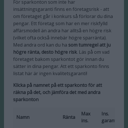
För sparkonton som inte har
insättningsgaranti finns en företagsrisk - att
om företaget går i konkurs så förlorar du dina
pengar. Ett företag som har en mer riskfylld
affärsmodell än andra har alltså en högre risk
(vilket ofta också innebär högre sparränta).
Med andra ord kan du ha
som tumregel att ju
högre ränta, desto högre risk
. Läs på om vad
företaget bakom sparkontot gör innan du
sätter in dina pengar. Att ett sparkonto finns
listat här är ingen kvalitetsgaranti!
Klicka på namnet på ett sparkonto för att
räkna på det, och jämföra det med andra
sparkonton
Max
Ins.
Fr
Namn
Ränta
ins.
garanti
ut