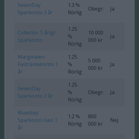
SevenDay
1.3 %
Obegr.
Ja
0 
Sparkonto 3 år
Rörlig
1.25
Collector 1-årigt
10 000
%
Ja
0 
Sparkonto
000 kr
Rörlig
Marginalen
1.25
5 000
Fasträntekonto 1
%
Ja
Ob
000 kr
år
Rörlig
1.25
SevenDay
%
Obegr.
Ja
0 
Sparkonto 2 år
Rörlig
Bluestep
1.2 %
800
Sparkonto Fast 1
Nej
0 
Rörlig
000 kr
år