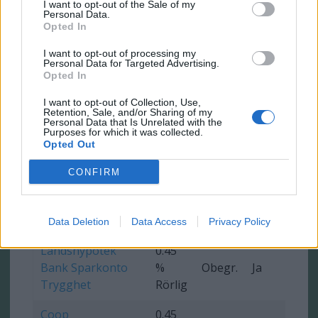
I want to opt-out of the Sale of my
Carnegie
0.5 %
900
Ja
Ob
Personal Data.
Sparkonto
Fast
000 kr
Opted In
I want to opt-out of processing my
Personal Data for Targeted Advertising.
0.5 %
Opted In
Ikano Sparkonto
Obegr.
Ja
Ob
Rörlig
I want to opt-out of Collection, Use,
Retention, Sale, and/or Sharing of my
Personal Data that Is Unrelated with the
0.5 %
Purposes for which it was collected.
SBAB Sparkonto
Obegr.
Ja
Ob
Opted Out
Fast
CONFIRM
Danskebank
0.5 %
5 000
Fastränteplacering
Ja
0 
Rörlig
000 kr
3 år
Data Deletion
Data Access
Privacy Policy
Landshypotek
0.45
Bank Sparkonto
%
Obegr.
Ja
Ob
Trygghet
Rörlig
Coop
0.45