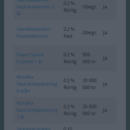
0.2 %
Fasträntekonto 2
Obegr.
Ja
Ob
Rörlig
år
Handelsbanken
0.2 %
Obegr.
Ja
0 
Framtidskonto
Fast
Payex Spara
0.2 %
900
Ja
0 
Framtid 1 år
Rörlig
000 kr
Nordea
0.2 %
20 000
Fastränteplacering
Ja
0 
Rörlig
000 kr
6 mån
Nordea
0.2 %
20 000
Fastränteplacering
Ja
0 
Rörlig
000 kr
1 år
Skandiabanken
0.15