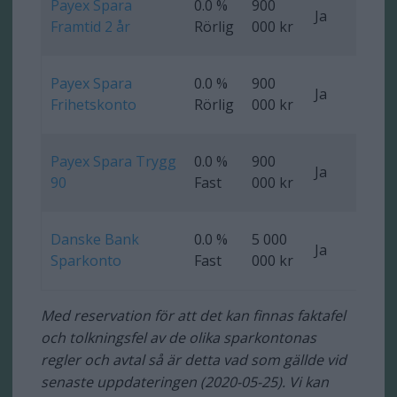
Payex Spara
0.0 %
900
Ja
0 
Framtid 2 år
Rörlig
000 kr
Payex Spara
0.0 %
900
Ja
Ob
Frihetskonto
Rörlig
000 kr
Payex Spara Trygg
0.0 %
900
Ja
0 
90
Fast
000 kr
Danske Bank
0.0 %
5 000
Ja
Ob
Sparkonto
Fast
000 kr
Med reservation för att det kan finnas faktafel
och tolkningsfel av de olika sparkontonas
regler och avtal så är detta vad som gällde vid
senaste uppdateringen (2020-05-25). Vi kan