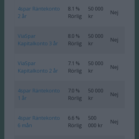
4spar Räntekonto
8.1 %
50 000
Nej
0 
2 år
Rörlig
kr
ViaSpar
8.0 %
50 000
Nej
0 
Kapitalkonto 3 år
Rörlig
kr
ViaSpar
7.1 %
50 000
Nej
0 
Kapitalkonto 2 år
Rörlig
kr
4spar Räntekonto
7.0 %
50 000
Nej
0 
1 år
Rörlig
kr
4spar Räntekonto
6.6 %
500
Nej
0 
6 mån
Rörlig
000 kr