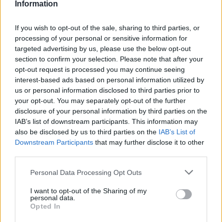
Information
0.6 %
Sparkonto+
Obegr.
Ja
Ob
Rörlig
Resurs Bank
If you wish to opt-out of the sale, sharing to third parties, or
processing of your personal or sensitive information for
HoistSpar
0.6 %
1 000
targeted advertising by us, please use the below opt-out
Nej
Ob
section to confirm your selection. Please note that after your
Sparkonto Flex
Fast
000 kr
opt-out request is processed you may continue seeing
interest-based ads based on personal information utilized by
Danskebank
us or personal information disclosed to third parties prior to
0.6 %
5 000
Fastränteplacering
Ja
0 
your opt-out. You may separately opt-out of the further
Rörlig
000 kr
4 år
disclosure of your personal information by third parties on the
IAB’s list of downstream participants. This information may
Landshypotek
0.55
also be disclosed by us to third parties on the
IAB’s List of
Downstream Participants
that may further disclose it to other
Bank Sparkonto
%
Obegr.
Ja
Ob
third parties.
Trygghet+
Rörlig
Personal Data Processing Opt Outs
Coop
0.55
Fasträntekonto 1
%
Obegr.
Ja
0 
I want to opt-out of the Sharing of my
personal data.
år
Rörlig
Opted In