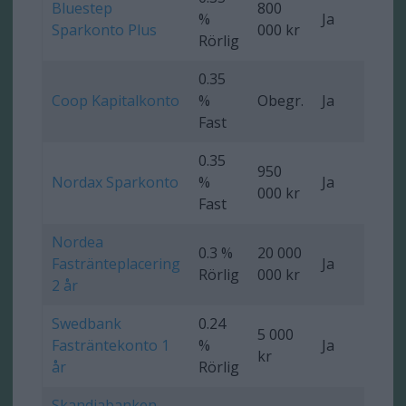
Bluestep
800
%
Ja
Ob
Sparkonto Plus
000 kr
Rörlig
0.35
Coop Kapitalkonto
%
Obegr.
Ja
Ob
Fast
0.35
950
Nordax Sparkonto
%
Ja
1 
000 kr
Fast
Nordea
0.3 %
20 000
Fastränteplacering
Ja
0 
Rörlig
000 kr
2 år
Swedbank
0.24
5 000
Fasträntekonto 1
%
Ja
0 
kr
år
Rörlig
Skandiabanken