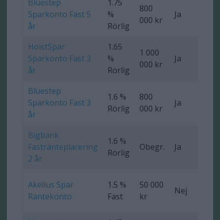
Bluestep
1.75
800
Sparkonto Fast 5
%
Ja
0 
000 kr
år
Rörlig
HoistSpar
1.65
1 000
Sparkonto Fast 3
%
Ja
0 
000 kr
år
Rörlig
Bluestep
1.6 %
800
Sparkonto Fast 3
Ja
0 
Rörlig
000 kr
år
Bigbank
1.6 %
Fastränteplacering
Obegr.
Ja
0 
Rörlig
2 år
Akelius Spar
1.5 %
50 000
Nej
0 
Räntekonto
Fast
kr