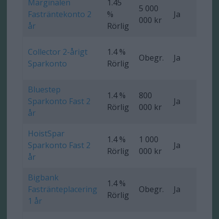
Marginalen
1.45
5 000
Fasträntekonto 2
%
Ja
Ob
000 kr
år
Rörlig
Collector 2-årigt
1.4 %
Obegr.
Ja
0 
Sparkonto
Rörlig
Bluestep
1.4 %
800
Sparkonto Fast 2
Ja
0 
Rörlig
000 kr
år
HoistSpar
1.4 %
1 000
Sparkonto Fast 2
Ja
0 
Rörlig
000 kr
år
Bigbank
1.4 %
Fastränteplacering
Obegr.
Ja
0 
Rörlig
1 år