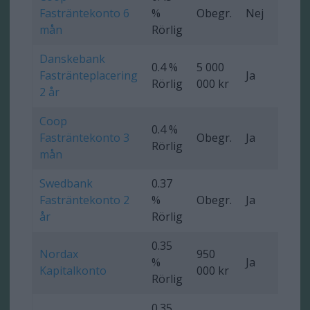
Fasträntekonto 6
%
Obegr.
Nej
Ob
mån
Rörlig
Danskebank
0.4 %
5 000
Fastränteplacering
Ja
0 
Rörlig
000 kr
2 år
Coop
0.4 %
Fasträntekonto 3
Obegr.
Ja
Ob
Rörlig
mån
Swedbank
0.37
Fasträntekonto 2
%
Obegr.
Ja
0 
år
Rörlig
0.35
Nordax
950
%
Ja
Ob
Kapitalkonto
000 kr
Rörlig
0.35