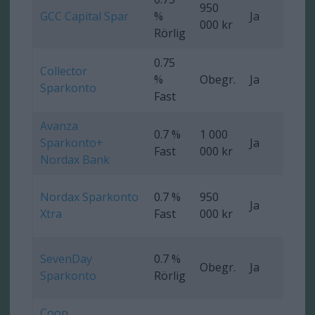
950
GCC Capital Spar
%
Ja
Ob
000 kr
Rörlig
0.75
Collector
%
Obegr.
Ja
Ob
Sparkonto
Fast
Avanza
0.7 %
1 000
Sparkonto+
Ja
Ob
Fast
000 kr
Nordax Bank
Nordax Sparkonto
0.7 %
950
Ja
Ob
Xtra
Fast
000 kr
SevenDay
0.7 %
Obegr.
Ja
Ob
Sparkonto
Rörlig
Coop