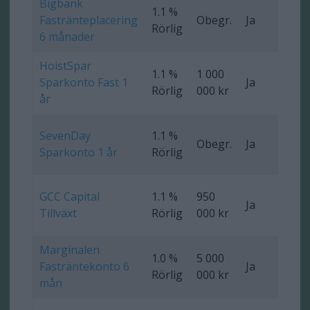
Bigbank
1.1 %
Fastränteplacering
Obegr.
Ja
0 
Rörlig
6 månader
HoistSpar
1.1 %
1 000
Sparkonto Fast 1
Ja
0 
Rörlig
000 kr
år
SevenDay
1.1 %
Obegr.
Ja
0 
Sparkonto 1 år
Rörlig
GCC Capital
1.1 %
950
Ja
0 
Tillväxt
Rörlig
000 kr
Marginalen
1.0 %
5 000
Fasträntekonto 6
Ja
Ob
Rörlig
000 kr
mån