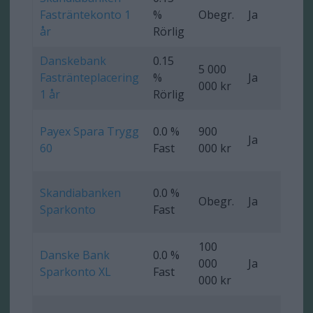
Fasträntekonto 1
%
Obegr.
Ja
Ob
år
Rörlig
Danskebank
0.15
5 000
Fastränteplacering
%
Ja
0 
000 kr
1 år
Rörlig
Payex Spara Trygg
0.0 %
900
Ja
0 
60
Fast
000 kr
Skandiabanken
0.0 %
Obegr.
Ja
Ob
Sparkonto
Fast
100
Danske Bank
0.0 %
000
Ja
Ob
Sparkonto XL
Fast
000 kr