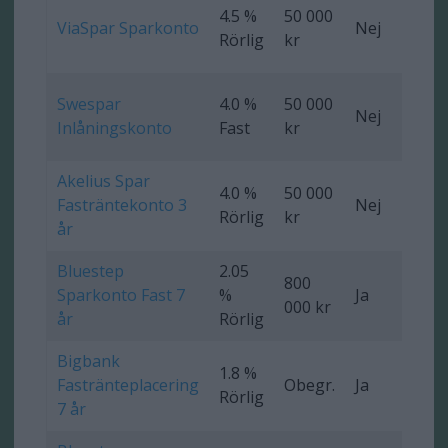
4.5 %
50 000
ViaSpar Sparkonto
Nej
Ob
Rörlig
kr
Swespar
4.0 %
50 000
Nej
Ob
Inlåningskonto
Fast
kr
Akelius Spar
4.0 %
50 000
Fasträntekonto 3
Nej
0 
Rörlig
kr
år
Bluestep
2.05
800
Sparkonto Fast 7
%
Ja
0 
000 kr
år
Rörlig
Bigbank
1.8 %
Fastränteplacering
Obegr.
Ja
0 
Rörlig
7 år