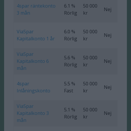
4spar räntekonto
6.1 %
50 000
Nej
0 
3 mån
Rörlig
kr
ViaSpar
6.0 %
50 000
Nej
0 
Kapitalkonto 1 år
Rörlig
kr
ViaSpar
5.6 %
50 000
Kapitalkonto 6
Nej
0 
Rörlig
kr
mån
4spar
5.5 %
50 000
Nej
Ob
Inlåningskonto
Fast
kr
ViaSpar
5.1 %
50 000
Kapitalkonto 3
Nej
0 
Rörlig
kr
mån