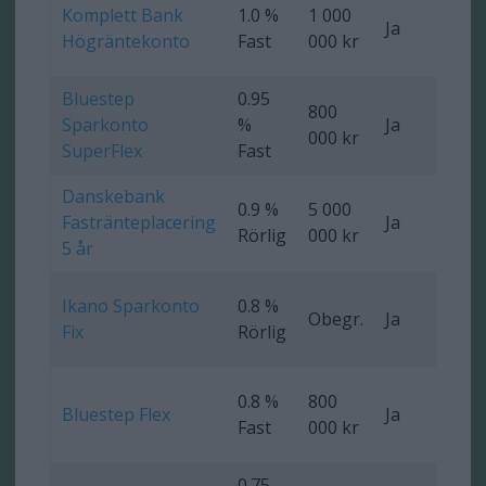
Komplett Bank
1.0 %
1 000
Ja
Ob
Högräntekonto
Fast
000 kr
Bluestep
0.95
800
Sparkonto
%
Ja
12
000 kr
SuperFlex
Fast
Danskebank
0.9 %
5 000
Fastränteplacering
Ja
0 
Rörlig
000 kr
5 år
Ikano Sparkonto
0.8 %
Obegr.
Ja
0 
Fix
Rörlig
0.8 %
800
Bluestep Flex
Ja
Ob
Fast
000 kr
0.75