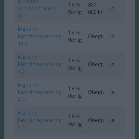
Bluestep
1.8 %
800
Sparkonto Fast 4
Ja
0 
Rörlig
000 kr
år
Bigbank
1.8 %
Fastränteplacering
Obegr.
Ja
0 
Rörlig
10 år
Bigbank
1.8 %
Fastränteplacering
Obegr.
Ja
0 
Rörlig
3 år
Bigbank
1.8 %
Fastränteplacering
Obegr.
Ja
0 
Rörlig
4 år
Bigbank
1.8 %
Fastränteplacering
Obegr.
Ja
0 
Rörlig
5 år