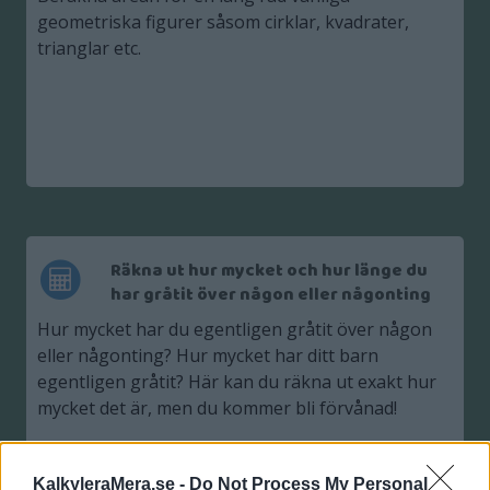
geometriska figurer såsom cirklar, kvadrater,
trianglar etc.
Räkna ut hur mycket och hur länge du
har gråtit över någon eller någonting
Hur mycket har du egentligen gråtit över någon
eller någonting? Hur mycket har ditt barn
egentligen gråtit? Här kan du räkna ut exakt hur
mycket det är, men du kommer bli förvånad!
KalkyleraMera.se -
Do Not Process My Personal