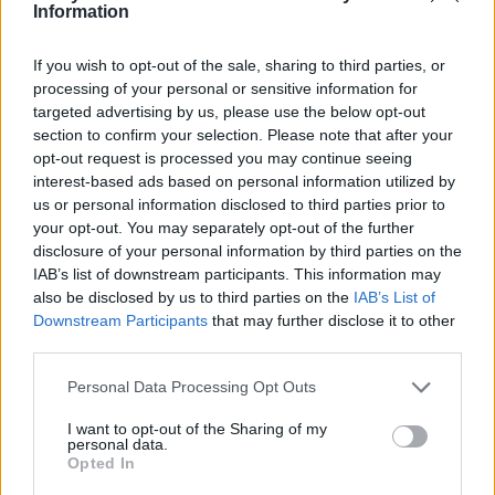
Information
If you wish to opt-out of the sale, sharing to third parties, or
processing of your personal or sensitive information for
Beräkna när din familj fyller tex 100 000
targeted advertising by us, please use the below opt-out
section to confirm your selection. Please note that after your
dagar eller 100 år
opt-out request is processed you may continue seeing
Räkna ut när ni i er familj (eller liknande)
interest-based ads based on personal information utilized by
tillsammans fyller tex 100 000 dagar eller 100 år.
us or personal information disclosed to third parties prior to
your opt-out. You may separately opt-out of the further
disclosure of your personal information by third parties on the
IAB’s list of downstream participants. This information may
also be disclosed by us to third parties on the
IAB’s List of
Downstream Participants
that may further disclose it to other
third parties.
Personal Data Processing Opt Outs
I want to opt-out of the Sharing of my
personal data.
Beräkna hur stort bolån du har råd med
Opted In