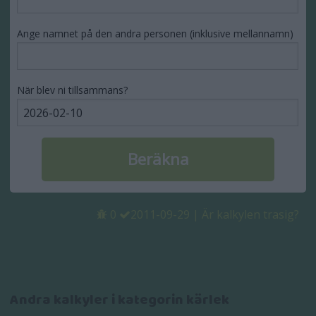
Ange namnet på den andra personen (inklusive mellannamn)
När blev ni tillsammans?
0
2011-09-29
|
Är kalkylen trasig?
Andra kalkyler i kategorin kärlek