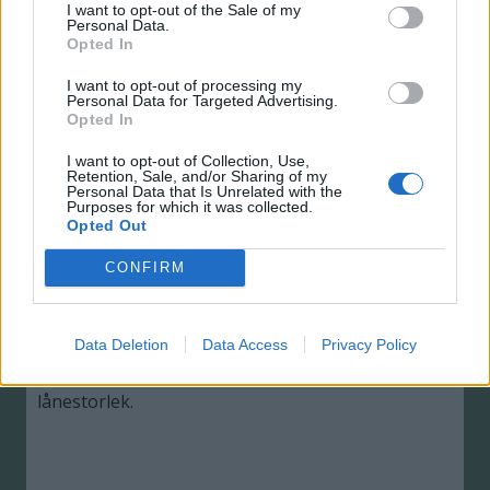
I want to opt-out of the Sale of my
Den här bolånekalkylatorn hjälper dig att ta reda
Personal Data.
på hur stort bolån du bör ha råd med, vilket bud
Opted In
du kan lägga som högst på en bostad och ger dig
I want to opt-out of processing my
svar på alla frågor om kostnader och maxtak.
Personal Data for Targeted Advertising.
Bolånekalkylatorn tar bland annat hänsyn till olika
Opted In
amorteringstyper, ränteavdraget och
I want to opt-out of Collection, Use,
månadsavgifter.
Retention, Sale, and/or Sharing of my
Personal Data that Is Unrelated with the
Purposes for which it was collected.
Opted Out
CONFIRM
Beräkna avbetalningstiden på ett lån
Data Deletion
Data Access
Privacy Policy
Ta reda på hur lång tid det tar att betala av ett lån
med avseende på avbetalningar, ränta och
lånestorlek.