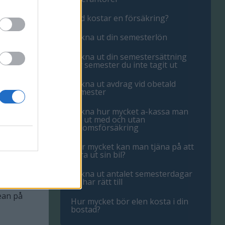
t
Vad kostar en försäkring?
n är den
Räkna ut din semesterlön
på ytan på
emål, tex
Räkna ut din semestersättning
för semester du inte tagit ut
har. Här
Räkna ut avdrag vid obetald
semester
Räkna hur mycket a-kassa man
får ut med och utan
inkomsförsäkring
Hur mycket kan man tjäna på att
hyra ut sin bil?
v en
Räkna ut antalet semesterdagar
du har rätt till
ean på
Hur mycket bör elen kosta i din
bostad?