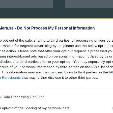
Beräkna volymen
Mera.se -
Do Not Process My Personal Information
pyramid
to opt-out of the sale, sharing to third parties, or processing of your per
formation for targeted advertising by us, please use the below opt-out s
Här kan du räkna ut vo
r selection. Please note that after your opt-out request is processed y
ett föremål i form av e
eing interest-based ads based on personal information utilized by us or
med fyrkantig botten, s
disclosed to third parties prior to your opt-out. You may separately opt-
exempel...till
losure of your personal information by third parties on the IAB’s list of
exempel...eh...pyramide
. This information may also be disclosed by us to third parties on the
IA
Participants
that may further disclose it to other third parties.
l Data Processing Opt Outs
o opt-out of the Sharing of my personal data.
eräkna volymen av en
Beräkna mantel