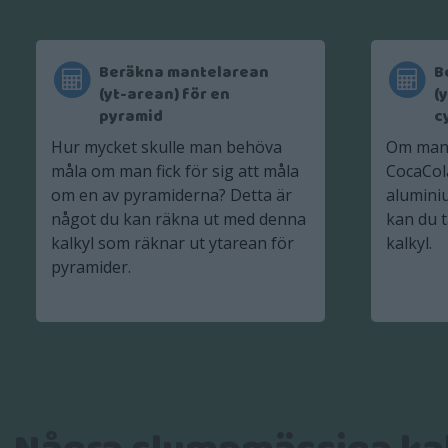
Beräkna mantelarean
B
(yt-arean) för en
(
pyramid
c
Hur mycket skulle man behöva
Om man s
måla om man fick för sig att måla
CocaCol
om en av pyramiderna? Detta är
aluminiu
något du kan räkna ut med denna
kan du 
kalkyl som räknar ut ytarean för
kalkyl.
pyramider.