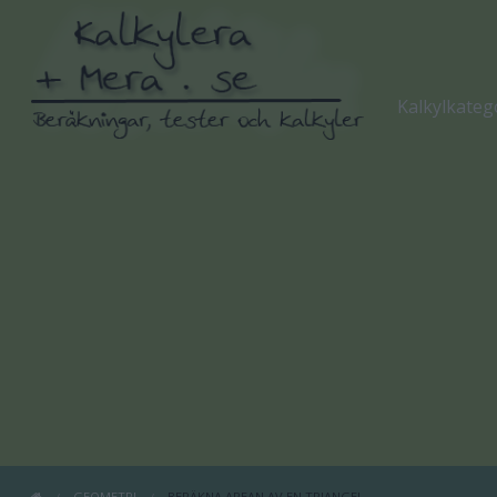
Kalkylkateg
GEOMETRI
BERÄKNA AREAN AV EN TRIANGEL