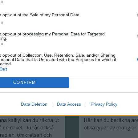
In
ylinder
(yt-arean) för et
föremål
o opt-out of the Sale of my Personal Data.
volymen av en cylinder,
Mantelytan eller ytarea
In
 exempel en ölburk eller en
area som befinner sig 
nge vilket mått du vill och
ett tredimensionellt för
to opt-out of processing my Personal Data for Targeted
ing.
 vilket mått du vill.
hur stor yta jordklotet 
In
kan du beräkna just
o opt-out of Collection, Use, Retention, Sale, and/or Sharing
mantelyta/ytarea.
ersonal Data that Is Unrelated with the Purposes for which it
lected.
Out
CONFIRM
eräkna arean av en
Beräkna arean a
irkel (samt radie,
triangel
Data Deletion
Data Access
Privacy Policy
iameter & omkrets)
na kalkyl kan du räkna ut
Här kan du beräkna ar
 en cirkel. Du får också
olika typer av trianglar.
 radien, omkretsen och