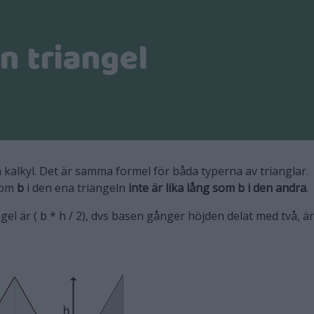
n triangel
 kalkyl. Det är samma formel för båda typerna av trianglar.
rsom
b
i den ena triangeln
inte är lika lång som b i den andra
.
gel är ( b * h / 2), dvs basen gånger höjden delat med två, är 