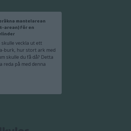
eräkna mantelarean
yt-arean) för en
ylinder
kulle veckla ut ett
a-burk, hur stort ark med
m skulle du få då? Detta
ta reda på med denna