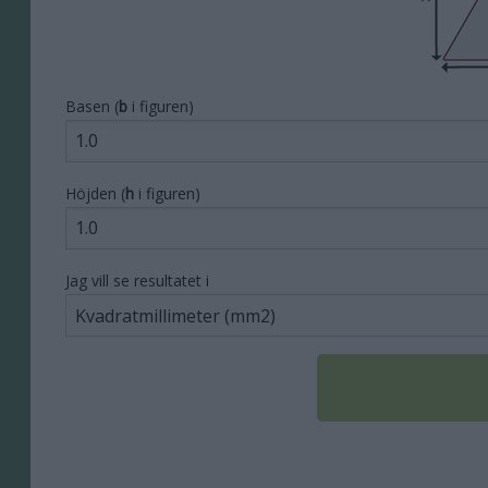
Basen (
b
i figuren)
Höjden (
h
i figuren)
Jag vill se resultatet i