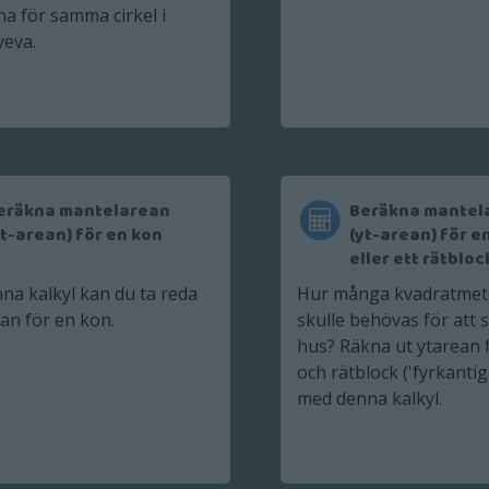
a för samma cirkel i
eva.
eräkna mantelarean
Beräkna mantel
yt-arean) för en kon
(yt-arean) för e
eller ett rätbloc
na kalkyl kan du ta reda
Hur många kvadratmet
an för en kon.
skulle behövas för att sl
hus? Räkna ut ytarean 
och rätblock ('fyrkantig
med denna kalkyl.