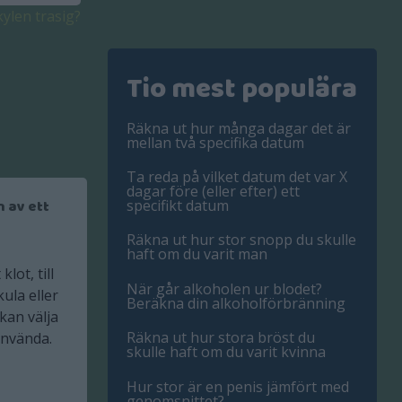
kylen trasig?
Tio mest populära
Räkna ut hur många dagar det är
mellan två specifika datum
Ta reda på vilket datum det var X
dagar före (eller efter) ett
 av ett
specifikt datum
Räkna ut hur stor snopp du skulle
haft om du varit man
lot, till
När går alkoholen ur blodet?
ula eller
Beräkna din alkoholförbränning
kan välja
Räkna ut hur stora bröst du
använda.
skulle haft om du varit kvinna
Hur stor är en penis jämfört med
genomsnittet?