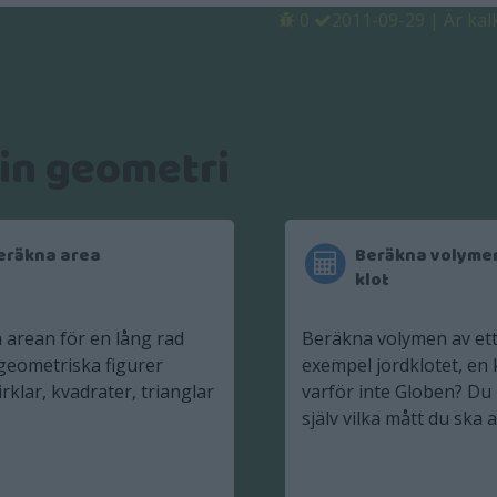
0
2011-09-29
|
Är kal
rin geometri
eräkna area
Beräkna volymen
klot
 arean för en lång rad
Beräkna volymen av ett k
geometriska figurer
exempel jordklotet, en k
rklar, kvadrater, trianglar
varför inte Globen? Du 
själv vilka mått du ska 