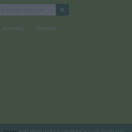
Avrunda
Feedback
NYLIGEN:
INSÅG NÅGON ATT 90 DAGAR FÖRE 2026-08-02 VAR DEN 2026-05-04