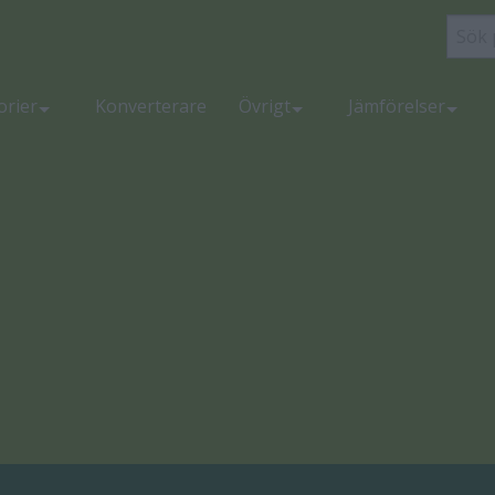
orier
Konverterare
Övrigt
Jämförelser