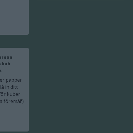
arean
n kub
k
er papper
å in ditt
för kuber
a föremål')