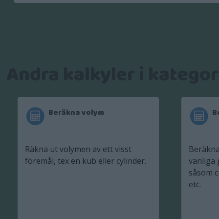
Andra kalkyler i katego
Beräkna volym
B
Räkna ut volymen av ett visst
Beräkna
föremål, tex en kub eller cylinder.
vanliga 
såsom ci
etc.