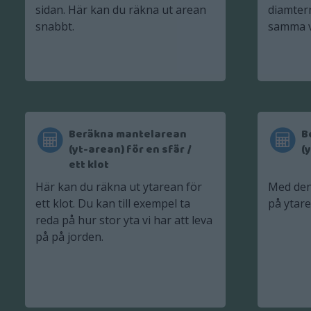
sidan. Här kan du räkna ut arean
diamtern
snabbt.
samma v
Beräkna mantelarean
B
(yt-arean) för en sfär /
(
ett klot
Här kan du räkna ut ytarean för
Med den
ett klot. Du kan till exempel ta
på ytare
reda på hur stor yta vi har att leva
på på jorden.