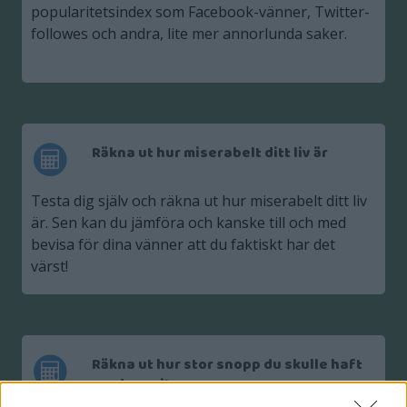
popularitetsindex som Facebook-vänner, Twitter-
followes och andra, lite mer annorlunda saker.
Räkna ut hur miserabelt ditt liv är
Testa dig själv och räkna ut hur miserabelt ditt liv
är. Sen kan du jämföra och kanske till och med
bevisa för dina vänner att du faktiskt har det
värst!
Räkna ut hur stor snopp du skulle haft
om du varit man