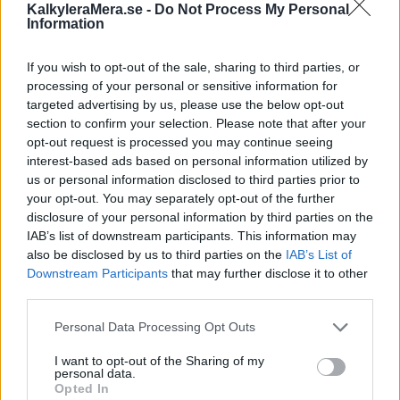
En rolig uträkning där du - som kvinna - kan räkna
KalkyleraMera.se -
Do Not Process My Personal
Information
ut hur stor snopp du skulle ha om du varit man.
If you wish to opt-out of the sale, sharing to third parties, or
processing of your personal or sensitive information for
targeted advertising by us, please use the below opt-out
section to confirm your selection. Please note that after your
opt-out request is processed you may continue seeing
interest-based ads based on personal information utilized by
us or personal information disclosed to third parties prior to
Räkna ut hur stora bröst du skulle haft
your opt-out. You may separately opt-out of the further
om du varit kvinna
disclosure of your personal information by third parties on the
IAB’s list of downstream participants. This information may
En rolig uträkning där du - som man - kan räkna
also be disclosed by us to third parties on the
IAB’s List of
ut hur stora bröst du hade haft om du vore
Downstream Participants
that may further disclose it to other
kvinna.
third parties.
Personal Data Processing Opt Outs
I want to opt-out of the Sharing of my
personal data.
Opted In