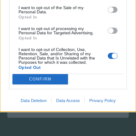
Räkna ut hur underbart ditt liv är
I want to opt-out of the Sale of my
Personal Data.
Livet är härligt! Om du vill ta reda på exakt hur
Opted In
fantastiskt ditt liv är så är detta beräkningen för
I want to opt-out of processing my
dig.
Personal Data for Targeted Advertising.
Opted In
I want to opt-out of Collection, Use,
Retention, Sale, and/or Sharing of my
Personal Data that Is Unrelated with the
Purposes for which it was collected.
Opted Out
Räkna ut hur stor chans det är att du får
ligga ikväll
CONFIRM
Så, du är på gång att gå ut ikväll? Eller inte? Vad
du planerar att göra och mycket annat bestämmer
hur stor chans du har att få ligga kväll, och hur
Data Deletion
Data Access
Privacy Policy
stor den chansen är beräknar du här.