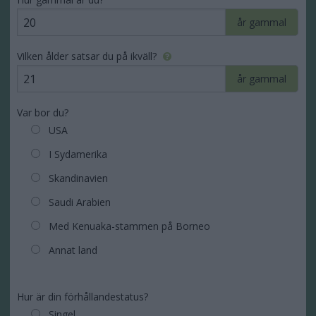
år gammal
Vilken ålder satsar du på ikväll?
år gammal
Var bor du?
USA
I Sydamerika
Skandinavien
Saudi Arabien
Med Kenuaka-stammen på Borneo
Annat land
Hur är din förhållandestatus?
Singel