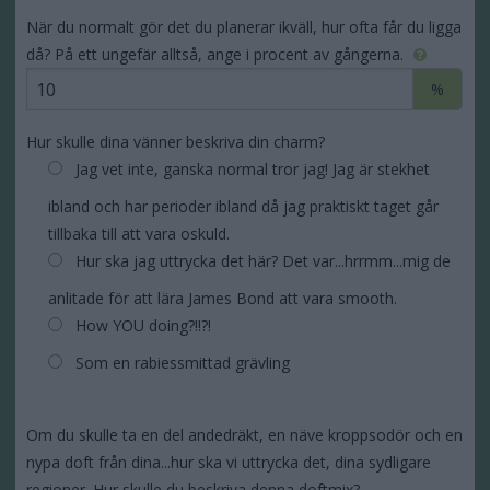
När du normalt gör det du planerar ikväll, hur ofta får du ligga
då? På ett ungefär alltså, ange i procent av gångerna.
%
Hur skulle dina vänner beskriva din charm?
Jag vet inte, ganska normal tror jag! Jag är stekhet
ibland och har perioder ibland då jag praktiskt taget går
tillbaka till att vara oskuld.
Hur ska jag uttrycka det här? Det var...hrrmm...mig de
anlitade för att lära James Bond att vara smooth.
How YOU doing?!!?!
Som en rabiessmittad grävling
Om du skulle ta en del andedräkt, en näve kroppsodör och en
nypa doft från dina...hur ska vi uttrycka det, dina sydligare
regioner. Hur skulle du beskriva denna doftmix?