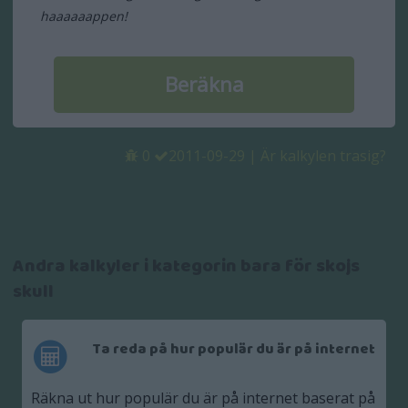
haaaaaappen!
0
2011-09-29
|
Är kalkylen trasig?
Andra kalkyler i kategorin bara för skojs
skull
Ta reda på hur populär du är på internet
Räkna ut hur populär du är på internet baserat på