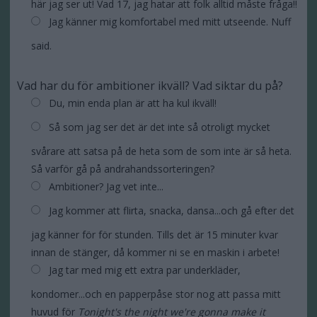
här jag ser ut! Vad 17, jag hatar att folk alltid måste fråga!!
Jag känner mig komfortabel med mitt utseende. Nuff
said.
Vad har du för ambitioner ikväll? Vad siktar du på?
Du, min enda plan är att ha kul ikväll!
Så som jag ser det är det inte så otroligt mycket
svårare att satsa på de heta som de som inte är så heta.
Så varför gå på andrahandssorteringen?
Ambitioner? Jag vet inte...
Jag kommer att flirta, snacka, dansa...och gå efter det
jag känner för för stunden. Tills det är 15 minuter kvar
innan de stänger, då kommer ni se en maskin i arbete!
Jag tar med mig ett extra par underkläder,
kondomer...och en papperpåse stor nog att passa mitt
huvud för
Tonight's the night we're gonna make it