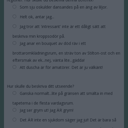
Som sju oskulder dansandes på en äng av liljor.
Helt ok, antar jag...
Jag tror att 'intressant' inte är ett dåligt sätt att
beskriva min kroppsodör på.
Jag anar en bouquet av död räv i ett
brottaromklädningsrum, en sträv ton av Stilton-ost och en
eftersmak av ek...nej, vänta lite...gädda!
Att duscha är för amatörer. Det är ju välkänt!
Hur skulle du beskriva ditt utseende?
Ganska normalt...lite på gränsen att smälta in med
tapeterna i de flesta vardagsrum.
Jag ser grym ut! Jag ÄR grym!
Det ÄR inte en sjukdom säger jag ju!! Det är bara så