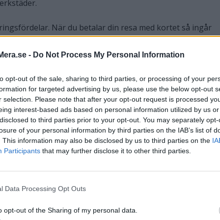
erkstäder.
ringsfördelar. När du betalar din resa med kortet så ingår
lningsskydd, ersättning för försenat transportmedel eller
. Försäkringen reducerar även din självrisk för personbil e
Mera.se -
Do Not Process My Personal Information
to opt-out of the sale, sharing to third parties, or processing of your per
t att överväga. Speciellt eftersom det inte har någon årsavgif
formation for targeted advertising by us, please use the below opt-out s
r selection. Please note that after your opt-out request is processed y
eing interest-based ads based on personal information utilized by us or
disclosed to third parties prior to your opt-out. You may separately opt-
losure of your personal information by third parties on the IAB’s list of
. This information may also be disclosed by us to third parties on the
IA
Participants
that may further disclose it to other third parties.
ifter på olika kreditkort
l Data Processing Opt Outs
Räntefria
o opt-out of the Sharing of my personal data.
Ränta
Årsavgift
Kreditgräns