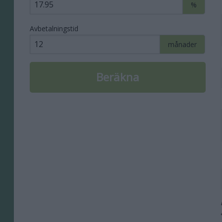
%
Avbetalningstid
månader