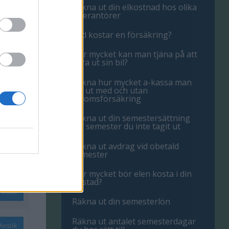
Räkna ut din elkostnad hos olika
leverantörer
Ansök
Vad kostar en försäkring?
Hur mycket kan man tjäna på att
Ansök
hyra ut sin bil?
Räkna hur mycket a-kassa man
får ut med och utan
Ansök
inkomsförsäkring
Räkna ut din semestersättning
Ansök
för semester du inte tagit ut
Räkna ut avdrag vid obetald
semester
Ansök
Hur mycket bör elen kosta i din
bostad?
Ansök
Räkna ut din semesterlön
Räkna ut antalet semesterdagar
Ansök