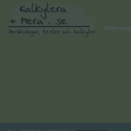
Kalkylkateg
JÄMFÖRELSER
KREDITKORT
BMW MASTERCARD