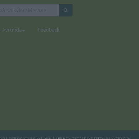
Avrunda
Feedback
R 8 TIMMAR KVAR INNAN HAN ELLER HON (TEORETISKT SETT) ÄR NYKTER OCH