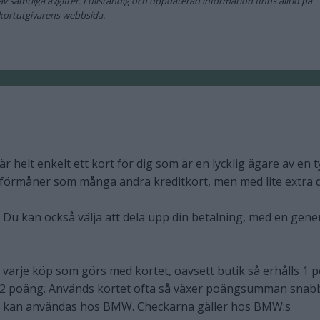
av samtliga avgifter. Fullständig och uppdaterad information finns alltid på
kortutgivarens webbsida.
är helt enkelt ett kort för dig som är en lycklig ägare av en 
örmåner som många andra kreditkort, men med lite extra dä
t. Du kan också välja att dela upp din betalning, med en gene
r varje köp som görs med kortet, oavsett butik så erhålls 1 
ga 2 poäng. Används kortet ofta så växer poängsumman snabb
om kan användas hos BMW. Checkarna gäller hos BMW:s