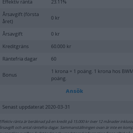
Effektiv ränta
23.11%
Årsavgift (första
0 kr
året)
Årsavgift
0 kr
Kreditgräns
60.000 kr
Räntefria dagar
60
1 krona = 1 poäng. 1 krona hos BWM
Bonus
poäng.
Ansök
Senast uppdaterat 2020-03-31
Effektiv ränta är beräknad på en kredit på 15.000 kr över 12 månader inklusi
årsavgift och antal räntefria dagar. Sammanställningen ovan är inte en kompl