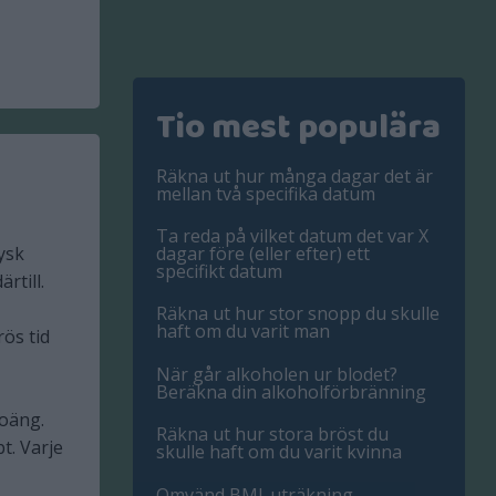
Tio mest populära
Räkna ut hur många dagar det är
mellan två specifika datum
Ta reda på vilket datum det var X
tysk
dagar före (eller efter) ett
specifikt datum
rtill.
Räkna ut hur stor snopp du skulle
haft om du varit man
rös tid
När går alkoholen ur blodet?
Beräkna din alkoholförbränning
poäng.
Räkna ut hur stora bröst du
t. Varje
skulle haft om du varit kvinna
Omvänd BMI-uträkning