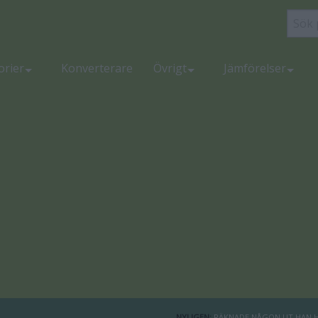
orier
Konverterare
Övrigt
Jämförelser
NYLIGEN:
RÄKNADE NÅGON UT HAN HA