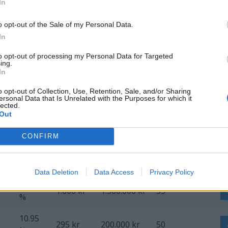
dagar
In
o opt-out of the Sale of my Personal Data.
10.4 %
150 kr
150.000 kr
50
In
15.99
420 kr
550.000 kr
55
to opt-out of processing my Personal Data for Targeted
%
ing.
In
15.99
1.500 kr
1.500.000 kr
o opt-out of Collection, Use, Retention, Sale, and/or Sharing
%
ersonal Data that Is Unrelated with the Purposes for which it
lected.
Out
15.99
0 kr
1.500.000 kr
55
%
CONFIRM
15.99
kr
1.500.000 kr
55
%
Data Deletion
Data Access
Privacy Policy
15.99
1.000 kr
1.500.000 kr
55
%
10.95
295 kr
200.000 kr
50