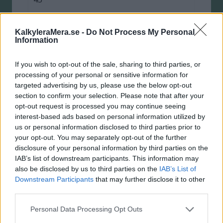
Ansök
KalkyleraMera.se -
Do Not Process My Personal
Information
Easyliving
If you wish to opt-out of the sale, sharing to third parties, or
13.95 %
processing of your personal or sensitive information for
targeted advertising by us, please use the below opt-out
195 kr
section to confirm your selection. Please note that after your
opt-out request is processed you may continue seeing
100.000 kr
interest-based ads based on personal information utilized by
us or personal information disclosed to third parties prior to
56
your opt-out. You may separately opt-out of the further
disclosure of your personal information by third parties on the
Ansök
IAB’s list of downstream participants. This information may
also be disclosed by us to third parties on the
IAB’s List of
Ecster-kortet
Downstream Participants
that may further disclose it to other
third parties.
13.82 %
Personal Data Processing Opt Outs
0 kr