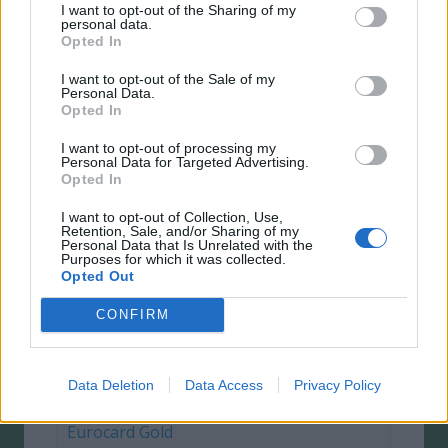
I want to opt-out of the Sharing of my
personal data.
100.000 kr
Opted In
60
I want to opt-out of the Sale of my
Personal Data.
Opted In
Ansök
I want to opt-out of processing my
Personal Data for Targeted Advertising.
Ekeby Sparbank - Ekeby-kortet
Opted In
10.65 %
I want to opt-out of Collection, Use,
Retention, Sale, and/or Sharing of my
Personal Data that Is Unrelated with the
250 kr
Purposes for which it was collected.
Opted Out
200.000 kr
CONFIRM
50
Ansök
Data Deletion
Data Access
Privacy Policy
Eurocard Gold