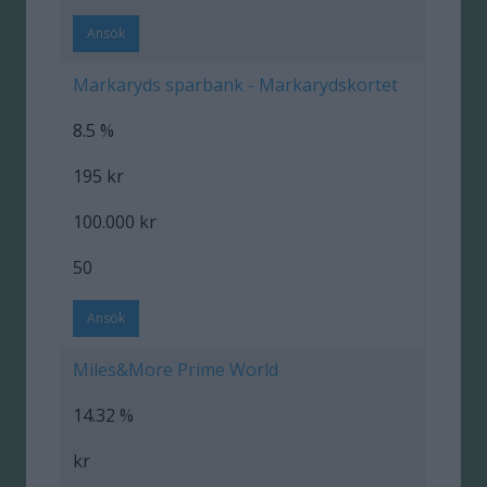
Ansök
Markaryds sparbank - Markarydskortet
8.5 %
195 kr
100.000 kr
50
Ansök
Miles&More Prime World
14.32 %
kr