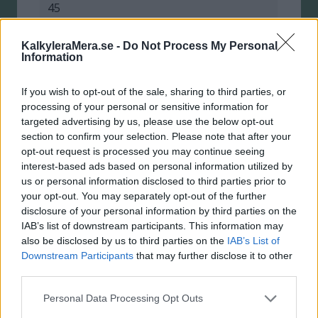
45
Ansök
KalkyleraMera.se -
Do Not Process My Personal
Information
Danske Bank Mastercard Platinum
If you wish to opt-out of the sale, sharing to third parties, or
8.4 %
processing of your personal or sensitive information for
targeted advertising by us, please use the below opt-out
1.799 kr
section to confirm your selection. Please note that after your
opt-out request is processed you may continue seeing
100.000 kr
interest-based ads based on personal information utilized by
us or personal information disclosed to third parties prior to
45
your opt-out. You may separately opt-out of the further
disclosure of your personal information by third parties on the
IAB’s list of downstream participants. This information may
Ansök
also be disclosed by us to third parties on the
IAB’s List of
Downstream Participants
that may further disclose it to other
Easyliving
third parties.
13.95 %
Personal Data Processing Opt Outs