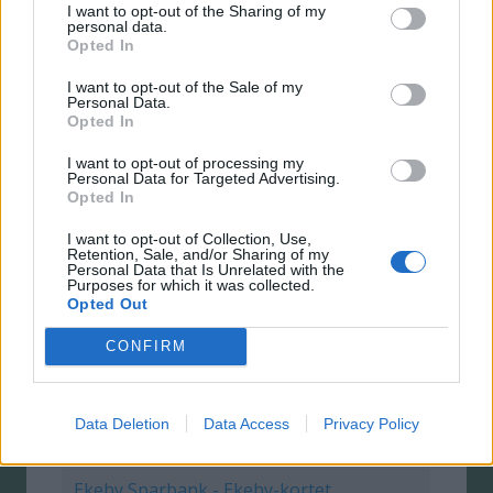
195 kr
I want to opt-out of the Sharing of my
personal data.
Opted In
100.000 kr
I want to opt-out of the Sale of my
56
Personal Data.
Opted In
Ansök
I want to opt-out of processing my
Personal Data for Targeted Advertising.
Opted In
Ecster-kortet
I want to opt-out of Collection, Use,
13.82 %
Retention, Sale, and/or Sharing of my
Personal Data that Is Unrelated with the
Purposes for which it was collected.
0 kr
Opted Out
100.000 kr
CONFIRM
60
Data Deletion
Data Access
Privacy Policy
Ansök
Ekeby Sparbank - Ekeby-kortet