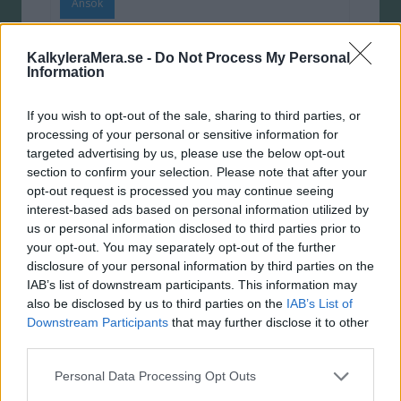
Ansök
Easyliving
KalkyleraMera.se -
Do Not Process My Personal
Information
13.95 %
If you wish to opt-out of the sale, sharing to third parties, or
195 kr
processing of your personal or sensitive information for
targeted advertising by us, please use the below opt-out
100.000 kr
section to confirm your selection. Please note that after your
opt-out request is processed you may continue seeing
56
interest-based ads based on personal information utilized by
us or personal information disclosed to third parties prior to
Ansök
your opt-out. You may separately opt-out of the further
disclosure of your personal information by third parties on the
Ecster-kortet
IAB’s list of downstream participants. This information may
also be disclosed by us to third parties on the
IAB’s List of
13.82 %
Downstream Participants
that may further disclose it to other
third parties.
0 kr
Personal Data Processing Opt Outs
100.000 kr