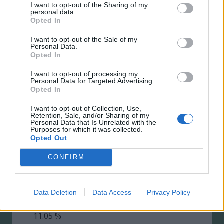
I want to opt-out of the Sharing of my
personal data.
60
Opted In
I want to opt-out of the Sale of my
Ansök
Personal Data.
Opted In
Ekeby Sparbank - Ekeby-kortet
I want to opt-out of processing my
Personal Data for Targeted Advertising.
10.65 %
Opted In
250 kr
I want to opt-out of Collection, Use,
Retention, Sale, and/or Sharing of my
Personal Data that Is Unrelated with the
200.000 kr
Purposes for which it was collected.
Opted Out
50
CONFIRM
Ansök
Data Deletion
Data Access
Privacy Policy
Eurocard Gold
11.05 %