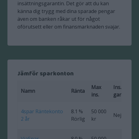
insättningsgarantin. Det gör att du kan
känna dig trygg med dina sparade pengar
även om banken råkar ut för något
oförutsett eller om finansmarknaden svajar.
Jämför sparkonton
Max
Ins.
F
Namn
Ränta
ins.
garanti
4spar Räntekonto
8.1 %
50 000
Nej
0
2 år
Rörlig
kr
ViaSpar
8.0 %
50 000