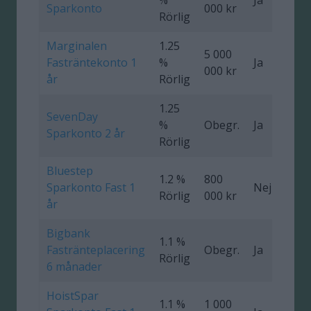
Sparkonto
000 kr
Rörlig
Marginalen
1.25
5 000
Fasträntekonto 1
%
Ja
000 kr
år
Rörlig
1.25
SevenDay
%
Obegr.
Ja
0
Sparkonto 2 år
Rörlig
Bluestep
1.2 %
800
Sparkonto Fast 1
Nej
0
Rörlig
000 kr
år
Bigbank
1.1 %
Fastränteplacering
Obegr.
Ja
0
Rörlig
6 månader
HoistSpar
1.1 %
1 000