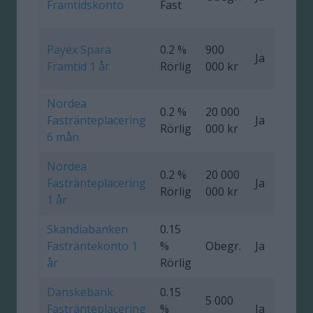
Framtidskonto
Fast
Payex Spara
0.2 %
900
Ja
0
Framtid 1 år
Rörlig
000 kr
Nordea
0.2 %
20 000
Fastränteplacering
Ja
0
Rörlig
000 kr
6 mån
Nordea
0.2 %
20 000
Fastränteplacering
Ja
0
Rörlig
000 kr
1 år
Skandiabanken
0.15
Fasträntekonto 1
%
Obegr.
Ja
år
Rörlig
Danskebank
0.15
5 000
Fastränteplacering
%
Ja
0