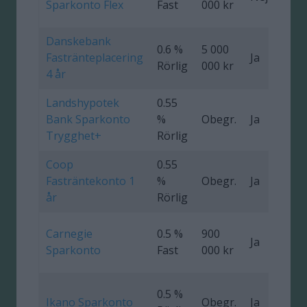
Sparkonto Flex
Fast
000 kr
Danskebank
0.6 %
5 000
Fastränteplacering
Ja
0
Rörlig
000 kr
4 år
Landshypotek
0.55
Bank Sparkonto
%
Obegr.
Ja
Trygghet+
Rörlig
Coop
0.55
Fasträntekonto 1
%
Obegr.
Ja
0
år
Rörlig
Carnegie
0.5 %
900
Ja
Sparkonto
Fast
000 kr
0.5 %
Ikano Sparkonto
Obegr.
Ja