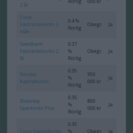
Rörlig
000 kr
2 år
Coop
0.4 %
Fasträntekonto 3
Obegr.
Ja
Rörlig
mån
Swedbank
0.37
Fasträntekonto 2
%
Obegr.
Ja
0
år
Rörlig
0.35
Nordax
950
%
Ja
Kapitalkonto
000 kr
Rörlig
0.35
Bluestep
800
%
Ja
Sparkonto Plus
000 kr
Rörlig
0.35
Coop Kapitalkonto
%
Obegr.
Ja