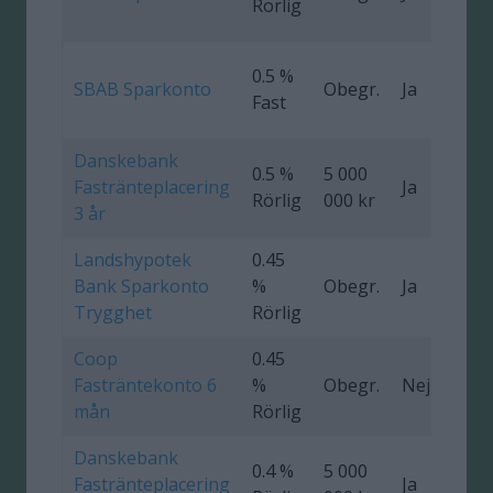
Rörlig
0.5 %
SBAB Sparkonto
Obegr.
Ja
Fast
Danskebank
0.5 %
5 000
Fastränteplacering
Ja
0
Rörlig
000 kr
3 år
Landshypotek
0.45
Bank Sparkonto
%
Obegr.
Ja
Trygghet
Rörlig
Coop
0.45
Fasträntekonto 6
%
Obegr.
Nej
mån
Rörlig
Danskebank
0.4 %
5 000
Fastränteplacering
Ja
0