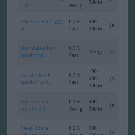
000 kr
1 år
Rörlig
Payex Spara Trygg
0.0 %
900
Ja
0
60
Fast
000 kr
Skandiabanken
0.0 %
Obegr.
Ja
Sparkonto
Fast
100
Danske Bank
0.0 %
000
Ja
Sparkonto XL
Fast
000 kr
Payex Spara
0.0 %
900
Ja
0
Framtid 2 år
Rörlig
000 kr
Payex Spara
0.0 %
900
Ja