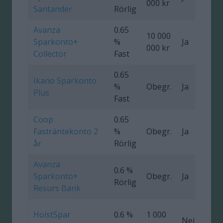
000 kr
Santander
Rörlig
Avanza
0.65
10 000
Sparkonto+
%
Ja
000 kr
Collector
Fast
0.65
Ikano Sparkonto
%
Obegr.
Ja
4
Plus
Fast
Coop
0.65
Fasträntekonto 2
%
Obegr.
Ja
0
år
Rörlig
Avanza
0.6 %
Sparkonto+
Obegr.
Ja
Rörlig
Resurs Bank
HoistSpar
0.6 %
1 000
Nej