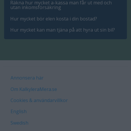
Räkna hur mycket a-kassa man får ut med och
utan inkomsförsäkring
Hur mycket bör elen kosta i din bostad?
Hur mycket kan man tjäna på att hyra ut sin bil?
Annonsera här
Om KalkyleraMera.se
Cookies & användarvillkor
English
Swedish