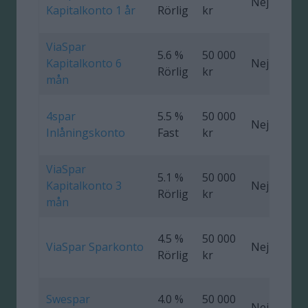
Nej
0
Kapitalkonto 1 år
Rörlig
kr
ViaSpar
5.6 %
50 000
Kapitalkonto 6
Nej
0
Rörlig
kr
mån
4spar
5.5 %
50 000
Nej
Inlåningskonto
Fast
kr
ViaSpar
5.1 %
50 000
Kapitalkonto 3
Nej
0
Rörlig
kr
mån
4.5 %
50 000
ViaSpar Sparkonto
Nej
Rörlig
kr
Swespar
4.0 %
50 000
Nej