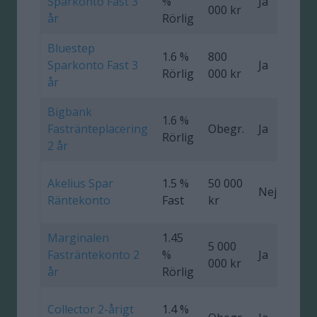
Sparkonto Fast 3
%
Ja
0
000 kr
år
Rörlig
Bluestep
1.6 %
800
Sparkonto Fast 3
Ja
0
Rörlig
000 kr
år
Bigbank
1.6 %
Fastränteplacering
Obegr.
Ja
0
Rörlig
2 år
Akelius Spar
1.5 %
50 000
Nej
0
Räntekonto
Fast
kr
Marginalen
1.45
5 000
Fasträntekonto 2
%
Ja
000 kr
år
Rörlig
Collector 2-årigt
1.4 %