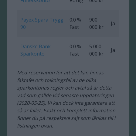
Frihetskonto
Rörlig
000 kr
Payex Spara Trygg
0.0 %
900
Ja
0
90
Fast
000 kr
Danske Bank
0.0 %
5 000
Ja
Sparkonto
Fast
000 kr
Med reservation för att det kan finnas
faktafel och tolkningsfel av de olika
sparkontonas regler och avtal så är detta
vad som gällde vid senaste uppdateringen
(2020-05-25). Vi kan dock inte garantera att
så är fallet. Exakt och komplett information
finner du på respektive sajt som länkas till i
listningen ovan.