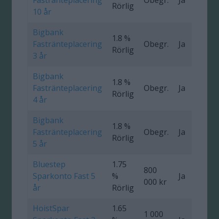
Rörlig
10 år
Bigbank
1.8 %
Fastränteplacering
Obegr.
Ja
0
Rörlig
3 år
Bigbank
1.8 %
Fastränteplacering
Obegr.
Ja
0
Rörlig
4 år
Bigbank
1.8 %
Fastränteplacering
Obegr.
Ja
0
Rörlig
5 år
Bluestep
1.75
800
Sparkonto Fast 5
%
Ja
0
000 kr
år
Rörlig
HoistSpar
1.65
1 000