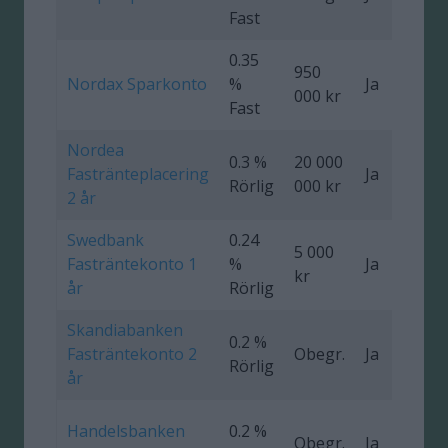
Fast
0.35
950
Nordax Sparkonto
%
Ja
1
000 kr
Fast
Nordea
0.3 %
20 000
Fastränteplacering
Ja
0
Rörlig
000 kr
2 år
Swedbank
0.24
5 000
Fasträntekonto 1
%
Ja
0
kr
år
Rörlig
Skandiabanken
0.2 %
Fasträntekonto 2
Obegr.
Ja
Rörlig
år
Handelsbanken
0.2 %
Obegr.
Ja
0