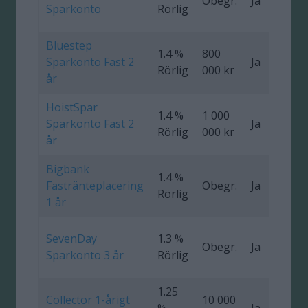
Obegr.
Ja
0
Sparkonto
Rörlig
Bluestep
1.4 %
800
Sparkonto Fast 2
Ja
0
Rörlig
000 kr
år
HoistSpar
1.4 %
1 000
Sparkonto Fast 2
Ja
0
Rörlig
000 kr
år
Bigbank
1.4 %
Fastränteplacering
Obegr.
Ja
0
Rörlig
1 år
SevenDay
1.3 %
Obegr.
Ja
0
Sparkonto 3 år
Rörlig
1.25
Collector 1-årigt
10 000
%
Ja
0