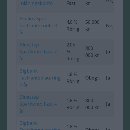
Inlåningskonto
Fast
kr
Akelius Spar
4.0 %
50 000
Fasträntekonto 3
Nej
0
Rörlig
kr
år
Bluestep
2.05
800
Sparkonto Fast 7
%
Ja
0
000 kr
år
Rörlig
Bigbank
1.8 %
Fastränteplacering
Obegr.
Ja
0
Rörlig
7 år
Bluestep
1.8 %
800
Sparkonto Fast 4
Ja
0
Rörlig
000 kr
år
Bigbank
1.8 %
Fastränteplacering
Obegr.
Ja
0