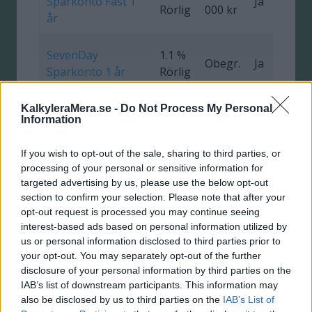
Sparkonto Fast 1
Ja
0
Rörlig
000 kr
år
SevenDay
1.1 %
Obegr.
Ja
0
Sparkonto 1 år
Rörlig
KalkyleraMera.se -
Do Not Process My Personal
GCC Capital
1.1 %
950
Information
Ja
0
Tillväxt
Rörlig
000 kr
If you wish to opt-out of the sale, sharing to third parties, or
Marginalen
processing of your personal or sensitive information for
1.0 %
5 000
targeted advertising by us, please use the below opt-out
Fasträntekonto 6
Ja
Rörlig
000 kr
section to confirm your selection. Please note that after your
mån
opt-out request is processed you may continue seeing
interest-based ads based on personal information utilized by
Komplett Bank
1.0 %
1 000
us or personal information disclosed to third parties prior to
Ja
Högräntekonto
Fast
000 kr
your opt-out. You may separately opt-out of the further
disclosure of your personal information by third parties on the
IAB’s list of downstream participants. This information may
Bluestep
0.95
also be disclosed by us to third parties on the
IAB’s List of
800
Sparkonto
%
Ja
1