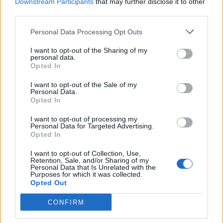
Downstream Participants
that may further disclose it to other
000 kr
SuperFlex
Fast
third parties.
Danskebank
Personal Data Processing Opt Outs
0.9 %
5 000
Fastränteplacering
Ja
0
Rörlig
000 kr
I want to opt-out of the Sharing of my
5 år
personal data.
Opted In
Ikano Sparkonto
0.8 %
I want to opt-out of the Sale of my
Obegr.
Ja
0
Personal Data.
Fix
Rörlig
Opted In
I want to opt-out of processing my
0.8 %
800
Personal Data for Targeted Advertising.
Bluestep Flex
Ja
Opted In
Fast
000 kr
I want to opt-out of Collection, Use,
Retention, Sale, and/or Sharing of my
0.75
Personal Data that Is Unrelated with the
950
Purposes for which it was collected.
GCC Capital Spar
%
Ja
000 kr
Opted Out
Rörlig
CONFIRM
0.75
Collector
%
Obegr.
Ja