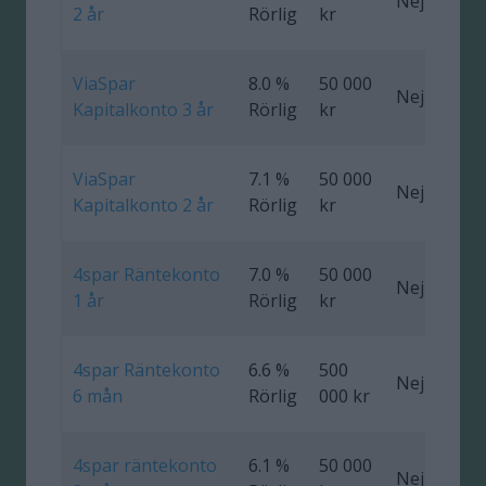
Nej
0
2 år
Rörlig
kr
ViaSpar
8.0 %
50 000
Nej
0
Kapitalkonto 3 år
Rörlig
kr
ViaSpar
7.1 %
50 000
Nej
0
Kapitalkonto 2 år
Rörlig
kr
4spar Räntekonto
7.0 %
50 000
Nej
0
1 år
Rörlig
kr
4spar Räntekonto
6.6 %
500
Nej
0
6 mån
Rörlig
000 kr
4spar räntekonto
6.1 %
50 000
Nej
0