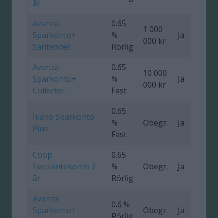
år
Avanza
0.65
1 000
Sparkonto+
%
Ja
000 kr
Santander
Rörlig
Avanza
0.65
10 000
Sparkonto+
%
Ja
000 kr
Collector
Fast
0.65
Ikano Sparkonto
%
Obegr.
Ja
4
Plus
Fast
Coop
0.65
Fasträntekonto 2
%
Obegr.
Ja
0
år
Rörlig
Avanza
0.6 %
Sparkonto+
Obegr.
Ja
Rörlig