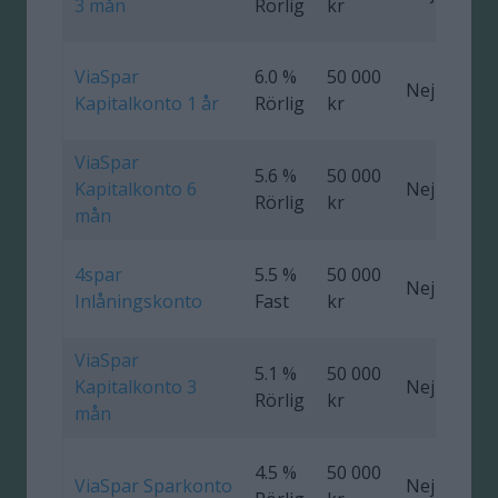
3 mån
Rörlig
kr
ViaSpar
6.0 %
50 000
Nej
0
Kapitalkonto 1 år
Rörlig
kr
ViaSpar
5.6 %
50 000
Kapitalkonto 6
Nej
0
Rörlig
kr
mån
4spar
5.5 %
50 000
Nej
Inlåningskonto
Fast
kr
ViaSpar
5.1 %
50 000
Kapitalkonto 3
Nej
0
Rörlig
kr
mån
4.5 %
50 000
ViaSpar Sparkonto
Nej