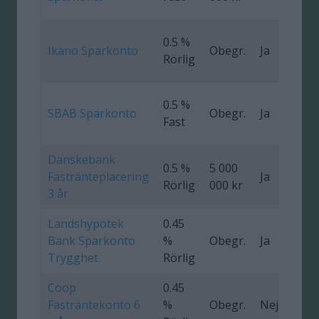
0.5 %
Ikano Sparkonto
Obegr.
Ja
Rörlig
0.5 %
SBAB Sparkonto
Obegr.
Ja
Fast
Danskebank
0.5 %
5 000
Fastränteplacering
Ja
0
Rörlig
000 kr
3 år
Landshypotek
0.45
Bank Sparkonto
%
Obegr.
Ja
Trygghet
Rörlig
Coop
0.45
Fasträntekonto 6
%
Obegr.
Nej