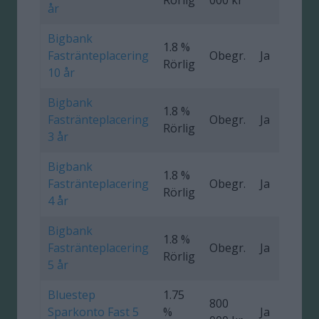
år
Bigbank
1.8 %
Fastränteplacering
Obegr.
Ja
0
Rörlig
10 år
Bigbank
1.8 %
Fastränteplacering
Obegr.
Ja
0
Rörlig
3 år
Bigbank
1.8 %
Fastränteplacering
Obegr.
Ja
0
Rörlig
4 år
Bigbank
1.8 %
Fastränteplacering
Obegr.
Ja
0
Rörlig
5 år
Bluestep
1.75
800
Sparkonto Fast 5
%
Ja
0