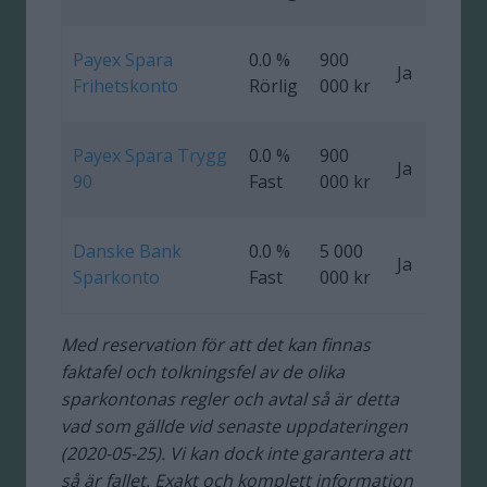
Payex Spara
0.0 %
900
Ja
Frihetskonto
Rörlig
000 kr
Payex Spara Trygg
0.0 %
900
Ja
0
90
Fast
000 kr
Danske Bank
0.0 %
5 000
Ja
Sparkonto
Fast
000 kr
Med reservation för att det kan finnas
faktafel och tolkningsfel av de olika
sparkontonas regler och avtal så är detta
vad som gällde vid senaste uppdateringen
(2020-05-25). Vi kan dock inte garantera att
så är fallet. Exakt och komplett information