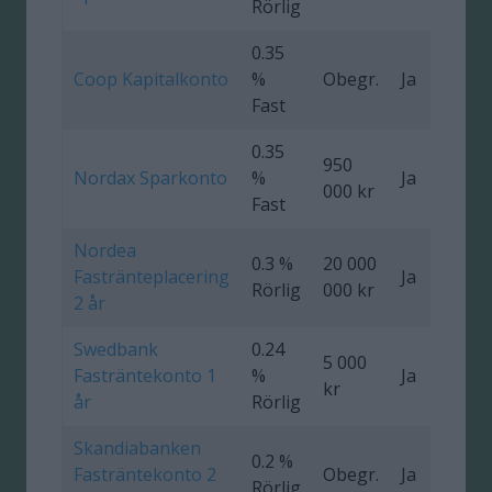
Rörlig
0.35
Coop Kapitalkonto
%
Obegr.
Ja
Fast
0.35
950
Nordax Sparkonto
%
Ja
1
000 kr
Fast
Nordea
0.3 %
20 000
Fastränteplacering
Ja
0
Rörlig
000 kr
2 år
Swedbank
0.24
5 000
Fasträntekonto 1
%
Ja
0
kr
år
Rörlig
Skandiabanken
0.2 %
Fasträntekonto 2
Obegr.
Ja
Rörlig