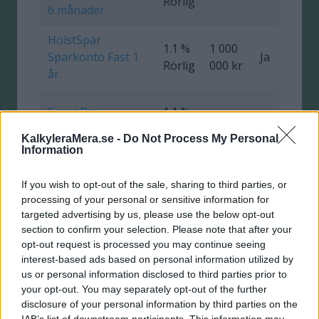
Rörlig
6 månader
HoistSpar
1.1 %
1 000
Sparkonto Fast 1
Ja
0
Rörlig
000 kr
år
SevenDay
1.1 %
Obegr.
Ja
0
Sparkonto 1 år
Rörlig
KalkyleraMera.se -
Do Not Process My Personal
Information
GCC Capital
1.1 %
950
Ja
0
If you wish to opt-out of the sale, sharing to third parties, or
Tillväxt
Rörlig
000 kr
processing of your personal or sensitive information for
targeted advertising by us, please use the below opt-out
Marginalen
section to confirm your selection. Please note that after your
1.0 %
5 000
Fasträntekonto 6
Ja
opt-out request is processed you may continue seeing
Rörlig
000 kr
interest-based ads based on personal information utilized by
mån
us or personal information disclosed to third parties prior to
your opt-out. You may separately opt-out of the further
Komplett Bank
1.0 %
1 000
disclosure of your personal information by third parties on the
Ja
Högräntekonto
Fast
000 kr