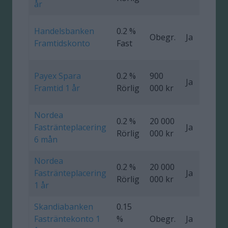
år
Handelsbanken
0.2 %
Obegr.
Ja
0
Framtidskonto
Fast
Payex Spara
0.2 %
900
Ja
0
Framtid 1 år
Rörlig
000 kr
Nordea
0.2 %
20 000
Fastränteplacering
Ja
0
Rörlig
000 kr
6 mån
Nordea
0.2 %
20 000
Fastränteplacering
Ja
0
Rörlig
000 kr
1 år
Skandiabanken
0.15
Fasträntekonto 1
%
Obegr.
Ja