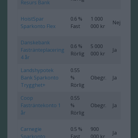
Resurs Bank
HoistSpar
0.6 %
1 000
Nej
Sparkonto Flex
Fast
000 kr
Danskebank
0.6 %
5 000
Fastränteplacering
Ja
0
Rörlig
000 kr
4 år
Landshypotek
0.55
Bank Sparkonto
%
Obegr.
Ja
Trygghet+
Rörlig
Coop
0.55
Fasträntekonto 1
%
Obegr.
Ja
0
år
Rörlig
Carnegie
0.5 %
900
Ja
Sparkonto
Fast
000 kr