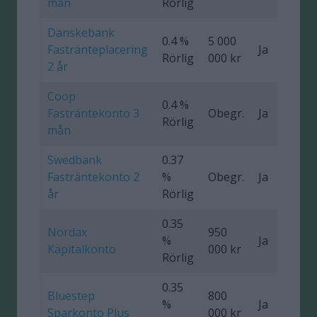
mån
Rörlig
Danskebank
0.4 %
5 000
Fastränteplacering
Ja
0
Rörlig
000 kr
2 år
Coop
0.4 %
Fasträntekonto 3
Obegr.
Ja
Rörlig
mån
Swedbank
0.37
Fasträntekonto 2
%
Obegr.
Ja
0
år
Rörlig
0.35
Nordax
950
%
Ja
Kapitalkonto
000 kr
Rörlig
0.35
Bluestep
800
%
Ja
Sparkonto Plus
000 kr