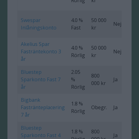
Rörlig
kr
Swespar
4.0 %
50 000
Nej
Inlåningskonto
Fast
kr
Akelius Spar
4.0 %
50 000
Fasträntekonto 3
Nej
0
Rörlig
kr
år
Bluestep
2.05
800
Sparkonto Fast 7
%
Ja
0
000 kr
år
Rörlig
Bigbank
1.8 %
Fastränteplacering
Obegr.
Ja
0
Rörlig
7 år
Bluestep
1.8 %
800
Sparkonto Fast 4
Ja
0
Rörlig
000 kr