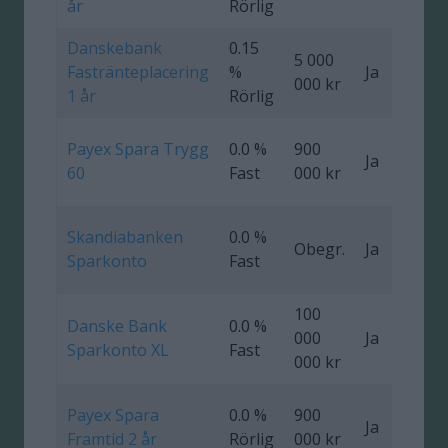
år
Rörlig
Danskebank
0.15
5 000
Fastränteplacering
%
Ja
0
000 kr
1 år
Rörlig
Payex Spara Trygg
0.0 %
900
Ja
0
60
Fast
000 kr
Skandiabanken
0.0 %
Obegr.
Ja
Sparkonto
Fast
100
Danske Bank
0.0 %
000
Ja
Sparkonto XL
Fast
000 kr
Payex Spara
0.0 %
900
Ja
0
Framtid 2 år
Rörlig
000 kr