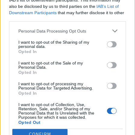
IAB’s list of downstream participants. This information may
also be disclosed by us to third parties on the
IAB’s List of
Downstream Participants
that may further disclose it to other
Bluestep
0.95
800
third parties.
Sparkonto
%
Ja
1
000 kr
SuperFlex
Fast
Personal Data Processing Opt Outs
Danskebank
I want to opt-out of the Sharing of my
0.9 %
5 000
personal data.
Fastränteplacering
Ja
0
Opted In
Rörlig
000 kr
5 år
I want to opt-out of the Sale of my
Personal Data.
Ikano Sparkonto
0.8 %
Opted In
Obegr.
Ja
0
Fix
Rörlig
I want to opt-out of processing my
Personal Data for Targeted Advertising.
Opted In
0.8 %
800
Bluestep Flex
Ja
I want to opt-out of Collection, Use,
Fast
000 kr
Retention, Sale, and/or Sharing of my
Personal Data that Is Unrelated with the
Purposes for which it was collected.
0.75
Opted Out
950
GCC Capital Spar
%
Ja
000 kr
CONFIRM