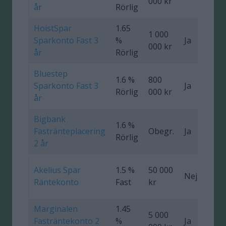
000 kr
år
Rörlig
HoistSpar
1.65
1 000
Sparkonto Fast 3
%
Ja
0
000 kr
år
Rörlig
Bluestep
1.6 %
800
Sparkonto Fast 3
Ja
0
Rörlig
000 kr
år
Bigbank
1.6 %
Fastränteplacering
Obegr.
Ja
0
Rörlig
2 år
Akelius Spar
1.5 %
50 000
Nej
0
Räntekonto
Fast
kr
Marginalen
1.45
5 000
Fasträntekonto 2
%
Ja