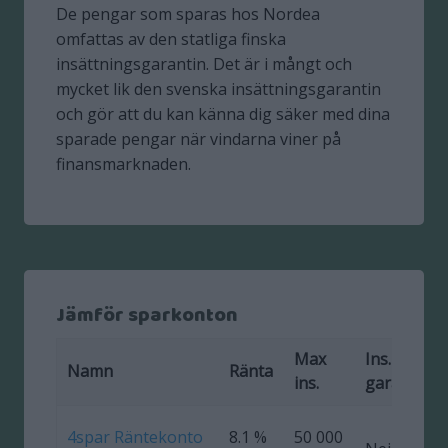
De pengar som sparas hos Nordea
omfattas av den statliga finska
insättningsgarantin. Det är i mångt och
mycket lik den svenska insättningsgarantin
och gör att du kan känna dig säker med dina
sparade pengar när vindarna viner på
finansmarknaden.
Jämför sparkonton
Max
Ins.
F
Namn
Ränta
ins.
garanti
4spar Räntekonto
8.1 %
50 000