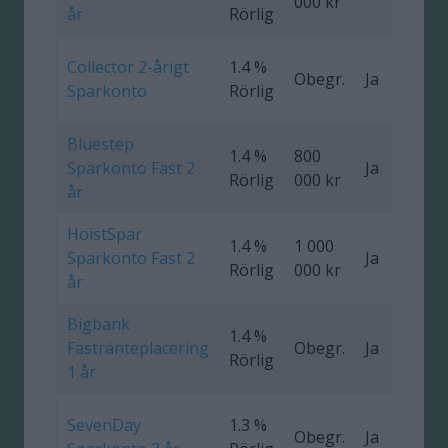
000 kr
år
Rörlig
Collector 2-årigt
1.4 %
Obegr.
Ja
0
Sparkonto
Rörlig
Bluestep
1.4 %
800
Sparkonto Fast 2
Ja
0
Rörlig
000 kr
år
HoistSpar
1.4 %
1 000
Sparkonto Fast 2
Ja
0
Rörlig
000 kr
år
Bigbank
1.4 %
Fastränteplacering
Obegr.
Ja
0
Rörlig
1 år
SevenDay
1.3 %
Obegr.
Ja
0