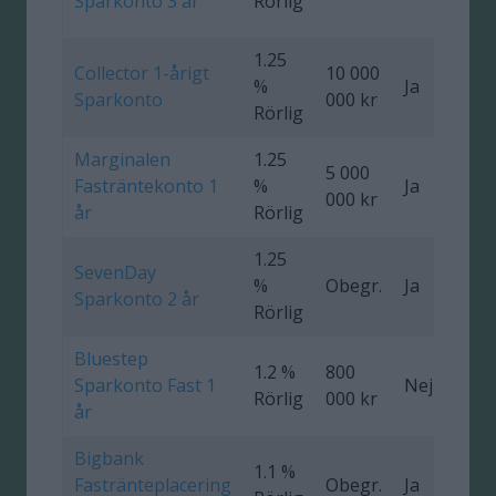
Sparkonto 3 år
Rörlig
1.25
Collector 1-årigt
10 000
%
Ja
0
Sparkonto
000 kr
Rörlig
Marginalen
1.25
5 000
Fasträntekonto 1
%
Ja
000 kr
år
Rörlig
1.25
SevenDay
%
Obegr.
Ja
0
Sparkonto 2 år
Rörlig
Bluestep
1.2 %
800
Sparkonto Fast 1
Nej
0
Rörlig
000 kr
år
Bigbank
1.1 %
Fastränteplacering
Obegr.
Ja
0