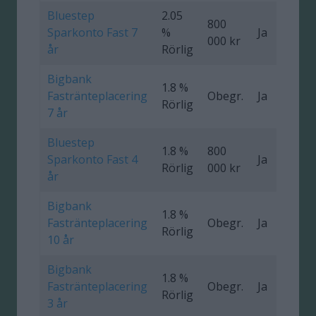
Bluestep
2.05
800
Sparkonto Fast 7
%
Ja
0
000 kr
år
Rörlig
Bigbank
1.8 %
Fastränteplacering
Obegr.
Ja
0
Rörlig
7 år
Bluestep
1.8 %
800
Sparkonto Fast 4
Ja
0
Rörlig
000 kr
år
Bigbank
1.8 %
Fastränteplacering
Obegr.
Ja
0
Rörlig
10 år
Bigbank
1.8 %
Fastränteplacering
Obegr.
Ja
0
Rörlig
3 år