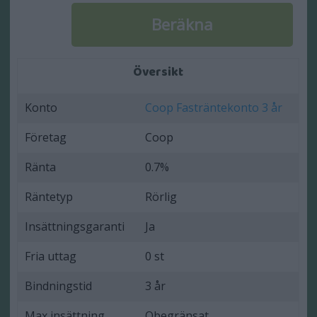
Översikt
Konto
Coop Fasträntekonto 3 år
Företag
Coop
Ränta
0.7%
Räntetyp
Rörlig
Insättningsgaranti
Ja
Fria uttag
0 st
Bindningstid
3 år
Max insättning
Obegränsat