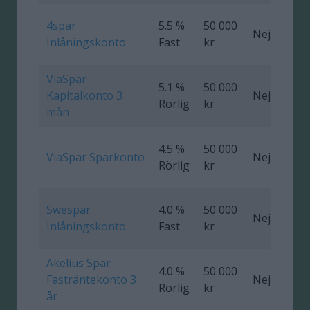
4spar
5.5 %
50 000
Nej
Inlåningskonto
Fast
kr
ViaSpar
5.1 %
50 000
Kapitalkonto 3
Nej
0
Rörlig
kr
mån
4.5 %
50 000
ViaSpar Sparkonto
Nej
Rörlig
kr
Swespar
4.0 %
50 000
Nej
Inlåningskonto
Fast
kr
Akelius Spar
4.0 %
50 000
Fasträntekonto 3
Nej
0
Rörlig
kr
år