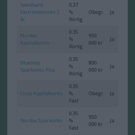
Swedbank
0.37
Fasträntekonto 2
%
Obegr.
Ja
0
år
Rörlig
0.35
Nordax
950
%
Ja
Kapitalkonto
000 kr
Rörlig
0.35
Bluestep
800
%
Ja
Sparkonto Plus
000 kr
Rörlig
0.35
Coop Kapitalkonto
%
Obegr.
Ja
Fast
0.35
950
Nordax Sparkonto
%
Ja
1
000 kr
Fast