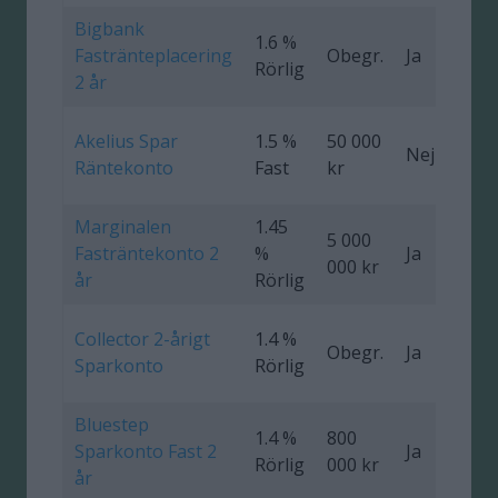
Bigbank
1.6 %
Fastränteplacering
Obegr.
Ja
0
Rörlig
2 år
Akelius Spar
1.5 %
50 000
Nej
0
Räntekonto
Fast
kr
Marginalen
1.45
5 000
Fasträntekonto 2
%
Ja
000 kr
år
Rörlig
Collector 2-årigt
1.4 %
Obegr.
Ja
0
Sparkonto
Rörlig
Bluestep
1.4 %
800
Sparkonto Fast 2
Ja
0
Rörlig
000 kr
år