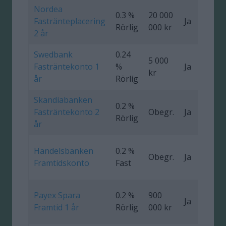
Nordea
0.3 %
20 000
Fastränteplacering
Ja
0
Rörlig
000 kr
2 år
Swedbank
0.24
5 000
Fasträntekonto 1
%
Ja
0
kr
år
Rörlig
Skandiabanken
0.2 %
Fasträntekonto 2
Obegr.
Ja
Rörlig
år
Handelsbanken
0.2 %
Obegr.
Ja
0
Framtidskonto
Fast
Payex Spara
0.2 %
900
Ja
0
Framtid 1 år
Rörlig
000 kr