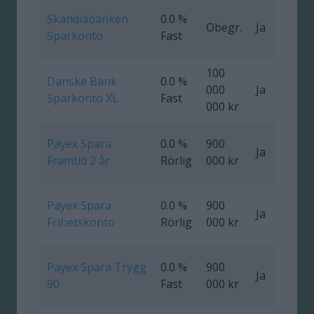
Skandiabanken
0.0 %
Obegr.
Ja
Sparkonto
Fast
100
Danske Bank
0.0 %
000
Ja
Sparkonto XL
Fast
000 kr
Payex Spara
0.0 %
900
Ja
0
Framtid 2 år
Rörlig
000 kr
Payex Spara
0.0 %
900
Ja
Frihetskonto
Rörlig
000 kr
Payex Spara Trygg
0.0 %
900
Ja
0
90
Fast
000 kr