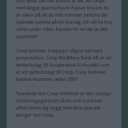
bra ränta. Det här kontot är det av Coops
med längst sparhorisont. Passar bra om du
är säker på att du inte kommer behöva din
sparade summa på ett bra tag och vill ha bra
ränta under tiden. Kanske för en del av ditt
sparande?
Coop behöver knappast någon närmare
presentation. Coop MedMera Bank AB är ett
dotterbolag till Kooperativa Förbundet som
är ett systerbolag till Coop. Coop bedriver
bankverksamhet sedan 2007.
Sparande hos Coop omfattas av den statliga
insättningsgarantin så du som kund kan
alltid känna dig trygg med dina sparade
pengar hos Coop.