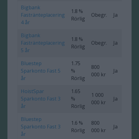
Bigbank
1.8 %
Fastränteplacering
Obegr.
Ja
0
Rörlig
4 år
Bigbank
1.8 %
Fastränteplacering
Obegr.
Ja
0
Rörlig
5 år
Bluestep
1.75
800
Sparkonto Fast 5
%
Ja
0
000 kr
år
Rörlig
HoistSpar
1.65
1 000
Sparkonto Fast 3
%
Ja
0
000 kr
år
Rörlig
Bluestep
1.6 %
800
Sparkonto Fast 3
Ja
0
Rörlig
000 kr
år