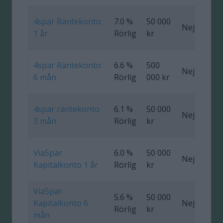
4spar Räntekonto
7.0 %
50 000
Nej
0
1 år
Rörlig
kr
4spar Räntekonto
6.6 %
500
Nej
0
6 mån
Rörlig
000 kr
4spar räntekonto
6.1 %
50 000
Nej
0
3 mån
Rörlig
kr
ViaSpar
6.0 %
50 000
Nej
0
Kapitalkonto 1 år
Rörlig
kr
ViaSpar
5.6 %
50 000
Kapitalkonto 6
Nej
0
Rörlig
kr
mån