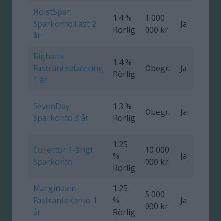
HoistSpar
1.4 %
1 000
Sparkonto Fast 2
Ja
0
Rörlig
000 kr
år
Bigbank
1.4 %
Fastränteplacering
Obegr.
Ja
0
Rörlig
1 år
SevenDay
1.3 %
Obegr.
Ja
0
Sparkonto 3 år
Rörlig
1.25
Collector 1-årigt
10 000
%
Ja
0
Sparkonto
000 kr
Rörlig
Marginalen
1.25
5 000
Fasträntekonto 1
%
Ja
000 kr
år
Rörlig