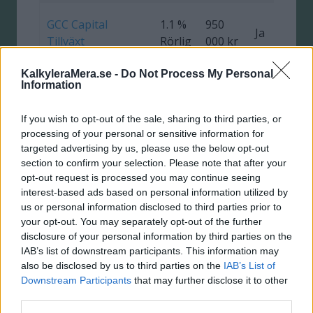
GCC Capital
1.1 %
950
Ja
0
Tillväxt
Rörlig
000 kr
KalkyleraMera.se -
Do Not Process My Personal
Marginalen
1.0 %
5 000
Information
Fasträntekonto 6
Ja
Rörlig
000 kr
mån
If you wish to opt-out of the sale, sharing to third parties, or
processing of your personal or sensitive information for
Komplett Bank
1.0 %
1 000
targeted advertising by us, please use the below opt-out
Ja
section to confirm your selection. Please note that after your
Högräntekonto
Fast
000 kr
opt-out request is processed you may continue seeing
interest-based ads based on personal information utilized by
Bluestep
0.95
us or personal information disclosed to third parties prior to
800
Sparkonto
%
Ja
1
your opt-out. You may separately opt-out of the further
000 kr
SuperFlex
Fast
disclosure of your personal information by third parties on the
IAB’s list of downstream participants. This information may
Danskebank
also be disclosed by us to third parties on the
IAB’s List of
0.9 %
5 000
Fastränteplacering
Ja
0
Downstream Participants
that may further disclose it to other
Rörlig
000 kr
third parties.
5 år