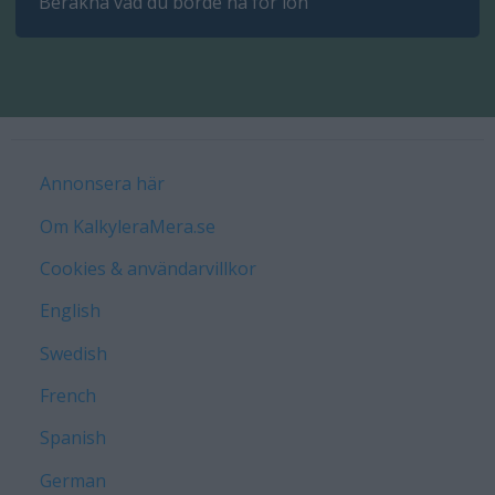
Beräkna vad du borde ha för lön
Annonsera här
Om KalkyleraMera.se
Cookies & användarvillkor
English
Swedish
French
Spanish
German