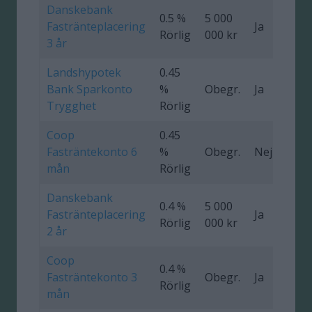
Danskebank
0.5 %
5 000
Fastränteplacering
Ja
0
Rörlig
000 kr
3 år
Landshypotek
0.45
Bank Sparkonto
%
Obegr.
Ja
Trygghet
Rörlig
Coop
0.45
Fasträntekonto 6
%
Obegr.
Nej
mån
Rörlig
Danskebank
0.4 %
5 000
Fastränteplacering
Ja
0
Rörlig
000 kr
2 år
Coop
0.4 %
Fasträntekonto 3
Obegr.
Ja
Rörlig
mån