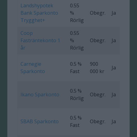
Landshypotek
0.55
Bank Sparkonto
%
Obegr.
Ja
Trygghet+
Rörlig
Coop
0.55
Fasträntekonto 1
%
Obegr.
Ja
0
år
Rörlig
Carnegie
0.5 %
900
Ja
Sparkonto
Fast
000 kr
0.5 %
Ikano Sparkonto
Obegr.
Ja
Rörlig
0.5 %
SBAB Sparkonto
Obegr.
Ja
Fast