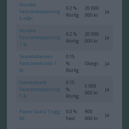
Nordea
0.2 %
20 000
Fastränteplacering
Ja
0
Rörlig
000 kr
6 mån
Nordea
0.2 %
20 000
Fastränteplacering
Ja
0
Rörlig
000 kr
1 år
Skandiabanken
0.15
Fasträntekonto 1
%
Obegr.
Ja
år
Rörlig
Danskebank
0.15
5 000
Fastränteplacering
%
Ja
0
000 kr
1 år
Rörlig
Payex Spara Trygg
0.0 %
900
Ja
0
60
Fast
000 kr