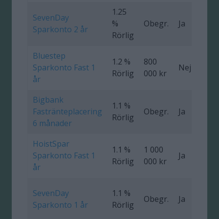
1.25
SevenDay
%
Obegr.
Ja
0
Sparkonto 2 år
Rörlig
Bluestep
1.2 %
800
Sparkonto Fast 1
Nej
0
Rörlig
000 kr
år
Bigbank
1.1 %
Fastränteplacering
Obegr.
Ja
0
Rörlig
6 månader
HoistSpar
1.1 %
1 000
Sparkonto Fast 1
Ja
0
Rörlig
000 kr
år
SevenDay
1.1 %
Obegr.
Ja
0
Sparkonto 1 år
Rörlig