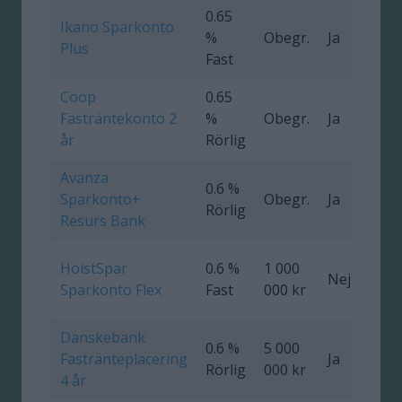
0.65
Ikano Sparkonto
%
Obegr.
Ja
4
Plus
Fast
Coop
0.65
Fasträntekonto 2
%
Obegr.
Ja
0
år
Rörlig
Avanza
0.6 %
Sparkonto+
Obegr.
Ja
Rörlig
Resurs Bank
HoistSpar
0.6 %
1 000
Nej
Sparkonto Flex
Fast
000 kr
Danskebank
0.6 %
5 000
Fastränteplacering
Ja
0
Rörlig
000 kr
4 år