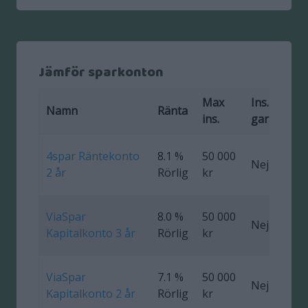
Jämför sparkonton
Max
Ins.
F
Namn
Ränta
ins.
garanti
4spar Räntekonto
8.1 %
50 000
Nej
0
2 år
Rörlig
kr
ViaSpar
8.0 %
50 000
Nej
0
Kapitalkonto 3 år
Rörlig
kr
ViaSpar
7.1 %
50 000
Nej
0
Kapitalkonto 2 år
Rörlig
kr