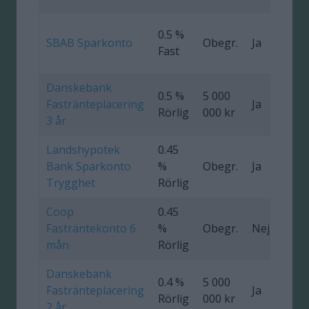
0.5 %
SBAB Sparkonto
Obegr.
Ja
Fast
Danskebank
0.5 %
5 000
Fastränteplacering
Ja
0
Rörlig
000 kr
3 år
Landshypotek
0.45
Bank Sparkonto
%
Obegr.
Ja
Trygghet
Rörlig
Coop
0.45
Fasträntekonto 6
%
Obegr.
Nej
mån
Rörlig
Danskebank
0.4 %
5 000
Fastränteplacering
Ja
0
Rörlig
000 kr
2 år