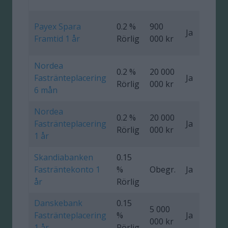
Payex Spara
0.2 %
900
Ja
0
Framtid 1 år
Rörlig
000 kr
Nordea
0.2 %
20 000
Fastränteplacering
Ja
0
Rörlig
000 kr
6 mån
Nordea
0.2 %
20 000
Fastränteplacering
Ja
0
Rörlig
000 kr
1 år
Skandiabanken
0.15
Fasträntekonto 1
%
Obegr.
Ja
år
Rörlig
Danskebank
0.15
5 000
Fastränteplacering
%
Ja
0
000 kr
1 år
Rörlig