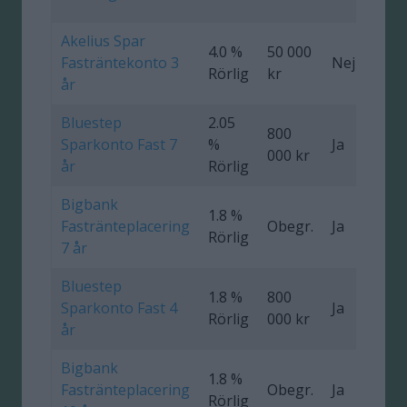
Akelius Spar
4.0 %
50 000
Fasträntekonto 3
Nej
0
Rörlig
kr
år
Bluestep
2.05
800
Sparkonto Fast 7
%
Ja
0
000 kr
år
Rörlig
Bigbank
1.8 %
Fastränteplacering
Obegr.
Ja
0
Rörlig
7 år
Bluestep
1.8 %
800
Sparkonto Fast 4
Ja
0
Rörlig
000 kr
år
Bigbank
1.8 %
Fastränteplacering
Obegr.
Ja
0
Rörlig