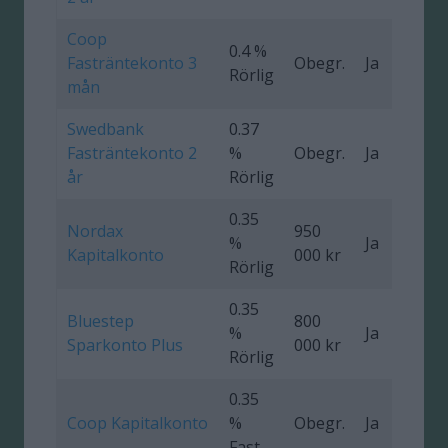
Coop
0.4 %
Fasträntekonto 3
Obegr.
Ja
Rörlig
mån
Swedbank
0.37
Fasträntekonto 2
%
Obegr.
Ja
0
år
Rörlig
0.35
Nordax
950
%
Ja
Kapitalkonto
000 kr
Rörlig
0.35
Bluestep
800
%
Ja
Sparkonto Plus
000 kr
Rörlig
0.35
Coop Kapitalkonto
%
Obegr.
Ja
Fast