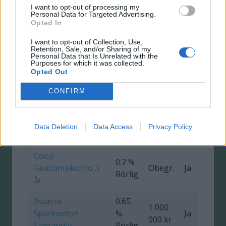
Fast
I want to opt-out of processing my
Personal Data for Targeted Advertising.
Avanza
Opted In
0.7 %
1 000
Sparkonto+
Ja
Fast
000 kr
I want to opt-out of Collection, Use,
Nordax Bank
Retention, Sale, and/or Sharing of my
Personal Data that Is Unrelated with the
Purposes for which it was collected.
Nordax Sparkonto
0.7 %
950
Opted Out
Ja
Xtra
Fast
000 kr
CONFIRM
SevenDay
0.7 %
Obegr.
Ja
Data Deletion
Data Access
Privacy Policy
Sparkonto
Rörlig
Coop
0.7 %
Fasträntekonto 3
Obegr.
Ja
0
Rörlig
år
Avanza
0.65
1 000
Sparkonto+
%
Ja
000 kr
Santander
Rörlig