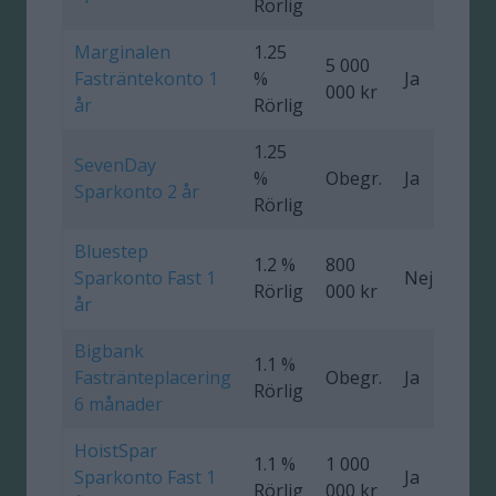
Rörlig
Marginalen
1.25
5 000
Fasträntekonto 1
%
Ja
000 kr
år
Rörlig
1.25
SevenDay
%
Obegr.
Ja
0
Sparkonto 2 år
Rörlig
Bluestep
1.2 %
800
Sparkonto Fast 1
Nej
0
Rörlig
000 kr
år
Bigbank
1.1 %
Fastränteplacering
Obegr.
Ja
0
Rörlig
6 månader
HoistSpar
1.1 %
1 000
Sparkonto Fast 1
Ja
0
Rörlig
000 kr