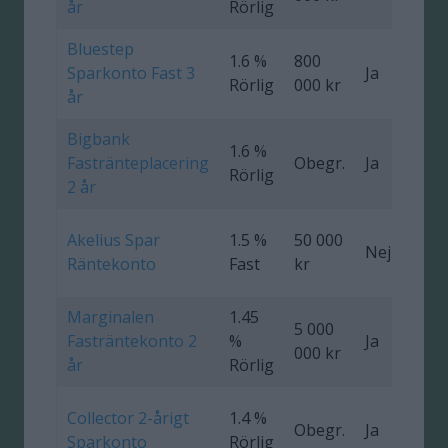
år
Rörlig
Bluestep
1.6 %
800
Sparkonto Fast 3
Ja
0
Rörlig
000 kr
år
Bigbank
1.6 %
Fastränteplacering
Obegr.
Ja
0
Rörlig
2 år
Akelius Spar
1.5 %
50 000
Nej
0
Räntekonto
Fast
kr
Marginalen
1.45
5 000
Fasträntekonto 2
%
Ja
000 kr
år
Rörlig
Collector 2-årigt
1.4 %
Obegr.
Ja
0
Sparkonto
Rörlig