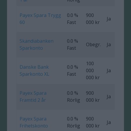
Payex Spara Trygg
0.0 %
900
Ja
0
60
Fast
000 kr
Skandiabanken
0.0 %
Obegr.
Ja
Sparkonto
Fast
100
Danske Bank
0.0 %
000
Ja
Sparkonto XL
Fast
000 kr
Payex Spara
0.0 %
900
Ja
0
Framtid 2 år
Rörlig
000 kr
Payex Spara
0.0 %
900
Ja
Frihetskonto
Rörlig
000 kr