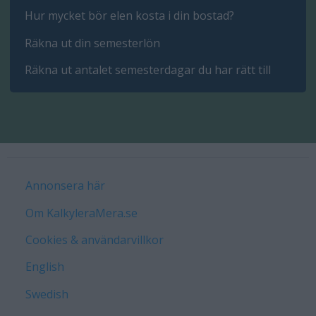
Hur mycket bör elen kosta i din bostad?
Räkna ut din semesterlön
Räkna ut antalet semesterdagar du har rätt till
Annonsera här
Om KalkyleraMera.se
Cookies & användarvillkor
English
Swedish