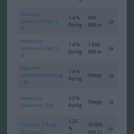
Bluestep
1.4 %
800
Sparkonto Fast 2
Ja
0
Rörlig
000 kr
år
HoistSpar
1.4 %
1 000
Sparkonto Fast 2
Ja
0
Rörlig
000 kr
år
Bigbank
1.4 %
Fastränteplacering
Obegr.
Ja
0
Rörlig
1 år
SevenDay
1.3 %
Obegr.
Ja
0
Sparkonto 3 år
Rörlig
1.25
Collector 1-årigt
10 000
%
Ja
0
Sparkonto
000 kr