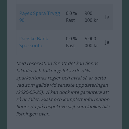
Payex Spara Trygg
0.0 %
900
Ja
0
90
Fast
000 kr
Danske Bank
0.0 %
5 000
Ja
Sparkonto
Fast
000 kr
Med reservation för att det kan finnas
faktafel och tolkningsfel av de olika
sparkontonas regler och avtal så är detta
vad som gällde vid senaste uppdateringen
(2020-05-25). Vi kan dock inte garantera att
så är fallet. Exakt och komplett information
finner du på respektive sajt som länkas till i
listningen ovan.