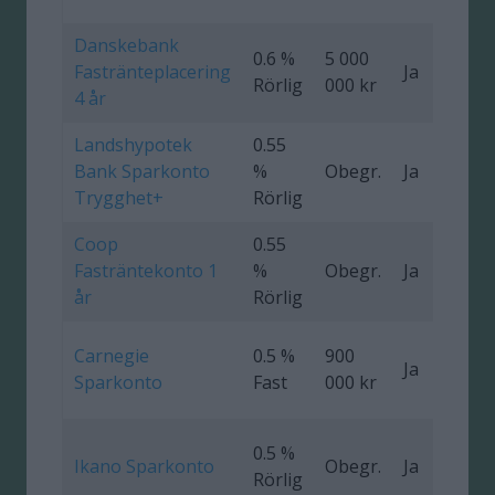
Danskebank
0.6 %
5 000
Fastränteplacering
Ja
0
Rörlig
000 kr
4 år
Landshypotek
0.55
Bank Sparkonto
%
Obegr.
Ja
Trygghet+
Rörlig
Coop
0.55
Fasträntekonto 1
%
Obegr.
Ja
0
år
Rörlig
Carnegie
0.5 %
900
Ja
Sparkonto
Fast
000 kr
0.5 %
Ikano Sparkonto
Obegr.
Ja
Rörlig