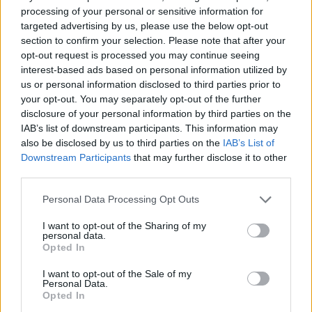
SuperFlex
Fast
processing of your personal or sensitive information for
targeted advertising by us, please use the below opt-out
Danskebank
0.9 %
5 000
section to confirm your selection. Please note that after your
Fastränteplacering
Ja
0
Rörlig
000 kr
opt-out request is processed you may continue seeing
5 år
interest-based ads based on personal information utilized by
us or personal information disclosed to third parties prior to
your opt-out. You may separately opt-out of the further
Ikano Sparkonto
0.8 %
Obegr.
Ja
0
disclosure of your personal information by third parties on the
Fix
Rörlig
IAB’s list of downstream participants. This information may
also be disclosed by us to third parties on the
IAB’s List of
Downstream Participants
that may further disclose it to other
0.8 %
800
Bluestep Flex
Ja
third parties.
Fast
000 kr
Personal Data Processing Opt Outs
0.75
950
I want to opt-out of the Sharing of my
GCC Capital Spar
%
Ja
personal data.
000 kr
Opted In
Rörlig
I want to opt-out of the Sale of my
0.75
Personal Data.
Collector
%
Obegr.
Ja
Opted In
Sparkonto