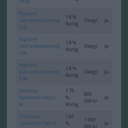
10 år
Bigbank
1.8 %
Fastränteplacering
Obegr.
Ja
0
Rörlig
3 år
Bigbank
1.8 %
Fastränteplacering
Obegr.
Ja
0
Rörlig
4 år
Bigbank
1.8 %
Fastränteplacering
Obegr.
Ja
0
Rörlig
5 år
Bluestep
1.75
800
Sparkonto Fast 5
%
Ja
0
000 kr
år
Rörlig
HoistSpar
1.65
1 000
Sparkonto Fast 3
%
Ja
0
000 kr