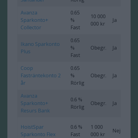
Avanza
0.65
10 000
Sparkonto+
%
Ja
000 kr
Collector
Fast
0.65
Ikano Sparkonto
%
Obegr.
Ja
4
Plus
Fast
Coop
0.65
Fasträntekonto 2
%
Obegr.
Ja
0
år
Rörlig
Avanza
0.6 %
Sparkonto+
Obegr.
Ja
Rörlig
Resurs Bank
HoistSpar
0.6 %
1 000
Nej
Sparkonto Flex
Fast
000 kr