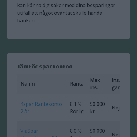
kan känna dig säker med dina besparingar
utifall att något oväntat skulle hända
banken.
Jämför sparkonton
Max
Ins.
F
Namn
Ränta
ins.
garanti
4spar Räntekonto
8.1 %
50 000
Nej
0
2 år
Rörlig
kr
ViaSpar
8.0 %
50 000
Nej
0