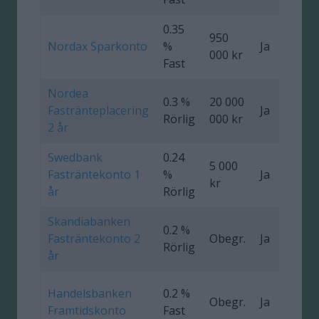
0.35
950
Nordax Sparkonto
%
Ja
1
000 kr
Fast
Nordea
0.3 %
20 000
Fastränteplacering
Ja
0
Rörlig
000 kr
2 år
Swedbank
0.24
5 000
Fasträntekonto 1
%
Ja
0
kr
år
Rörlig
Skandiabanken
0.2 %
Fasträntekonto 2
Obegr.
Ja
Rörlig
år
Handelsbanken
0.2 %
Obegr.
Ja
0
Framtidskonto
Fast