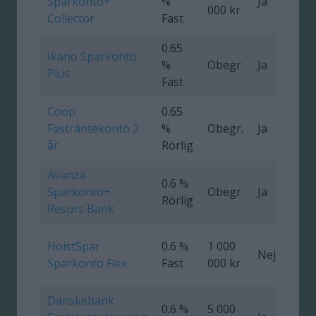
Sparkonto+
%
Ja
000 kr
Collector
Fast
0.65
Ikano Sparkonto
%
Obegr.
Ja
4
Plus
Fast
Coop
0.65
Fasträntekonto 2
%
Obegr.
Ja
0
år
Rörlig
Avanza
0.6 %
Sparkonto+
Obegr.
Ja
Rörlig
Resurs Bank
HoistSpar
0.6 %
1 000
Nej
Sparkonto Flex
Fast
000 kr
Danskebank
0.6 %
5 000