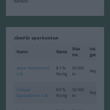
banken.
Jämför sparkonton
Max
Ins.
F
Namn
Ränta
ins.
garanti
4spar Räntekonto
8.1 %
50 000
Nej
0
2 år
Rörlig
kr
ViaSpar
8.0 %
50 000
Nej
0
Kapitalkonto 3 år
Rörlig
kr