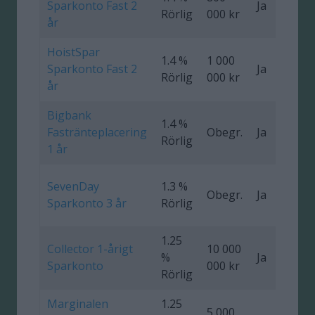
Sparkonto Fast 2
Ja
0
Rörlig
000 kr
år
HoistSpar
1.4 %
1 000
Sparkonto Fast 2
Ja
0
Rörlig
000 kr
år
Bigbank
1.4 %
Fastränteplacering
Obegr.
Ja
0
Rörlig
1 år
SevenDay
1.3 %
Obegr.
Ja
0
Sparkonto 3 år
Rörlig
1.25
Collector 1-årigt
10 000
%
Ja
0
Sparkonto
000 kr
Rörlig
Marginalen
1.25
5 000