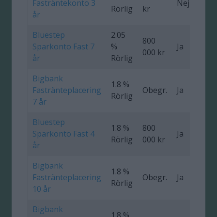
Fasträntekonto 3
Nej
0
Rörlig
kr
år
Bluestep
2.05
800
Sparkonto Fast 7
%
Ja
0
000 kr
år
Rörlig
Bigbank
1.8 %
Fastränteplacering
Obegr.
Ja
0
Rörlig
7 år
Bluestep
1.8 %
800
Sparkonto Fast 4
Ja
0
Rörlig
000 kr
år
Bigbank
1.8 %
Fastränteplacering
Obegr.
Ja
0
Rörlig
10 år
Bigbank
1.8 %