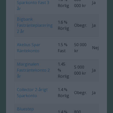
Sparkonto Fast 3
Ja
0
Rörlig
000 kr
år
Bigbank
1.6 %
Fastränteplacering
Obegr.
Ja
0
Rörlig
2 år
Akelius Spar
1.5 %
50 000
Nej
0
Räntekonto
Fast
kr
Marginalen
1.45
5 000
Fasträntekonto 2
%
Ja
000 kr
år
Rörlig
Collector 2-årigt
1.4 %
Obegr.
Ja
0
Sparkonto
Rörlig
Bluestep
1.4 %
800