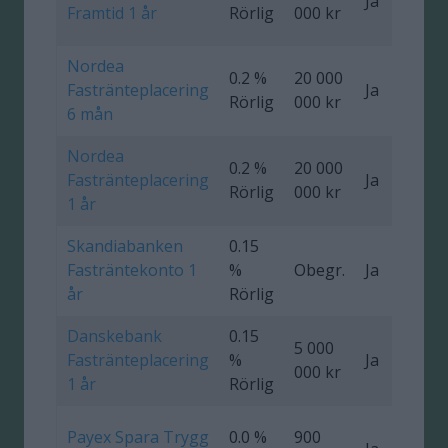
Ja
0
Framtid 1 år
Rörlig
000 kr
Nordea
0.2 %
20 000
Fastränteplacering
Ja
0
Rörlig
000 kr
6 mån
Nordea
0.2 %
20 000
Fastränteplacering
Ja
0
Rörlig
000 kr
1 år
Skandiabanken
0.15
Fasträntekonto 1
%
Obegr.
Ja
år
Rörlig
Danskebank
0.15
5 000
Fastränteplacering
%
Ja
0
000 kr
1 år
Rörlig
Payex Spara Trygg
0.0 %
900