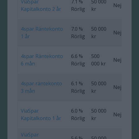
ViaSpar
7.1 %
50 000
Nej
0
Kapitalkonto 2 år
Rörlig
kr
4spar Räntekonto
7.0 %
50 000
Nej
0
1 år
Rörlig
kr
4spar Räntekonto
6.6 %
500
Nej
0
6 mån
Rörlig
000 kr
4spar räntekonto
6.1 %
50 000
Nej
0
3 mån
Rörlig
kr
ViaSpar
6.0 %
50 000
Nej
0
Kapitalkonto 1 år
Rörlig
kr
ViaSpar
5.6 %
50 000