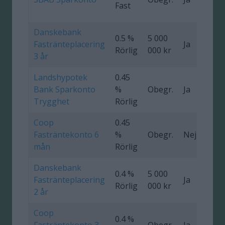
Fast
Danskebank
0.5 %
5 000
Fastränteplacering
Ja
0
Rörlig
000 kr
3 år
Landshypotek
0.45
Bank Sparkonto
%
Obegr.
Ja
Trygghet
Rörlig
Coop
0.45
Fasträntekonto 6
%
Obegr.
Nej
mån
Rörlig
Danskebank
0.4 %
5 000
Fastränteplacering
Ja
0
Rörlig
000 kr
2 år
Coop
0.4 %
Fasträntekonto 3
Obegr.
Ja