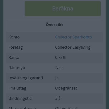
Översikt
Konto
Collector Sparkonto
Företag
Collector Easyliving
Ränta
0.75%
Räntetyp
Fast
Insättningsgaranti
Ja
Fria uttag
Obegränsat
Bindningstid
3 år
Max insättning
Obegränsat