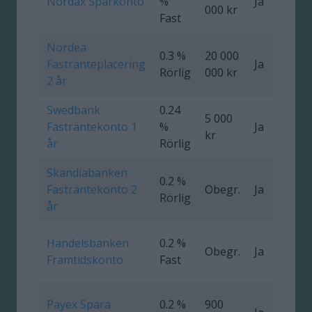
Nordax Sparkonto
%
Ja
1
000 kr
Fast
Nordea
0.3 %
20 000
Fastränteplacering
Ja
0
Rörlig
000 kr
2 år
Swedbank
0.24
5 000
Fasträntekonto 1
%
Ja
0
kr
år
Rörlig
Skandiabanken
0.2 %
Fasträntekonto 2
Obegr.
Ja
Rörlig
år
Handelsbanken
0.2 %
Obegr.
Ja
0
Framtidskonto
Fast
Payex Spara
0.2 %
900