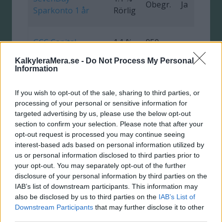
Obegr.
Ja
0
Sparkonto 1 år
Rörlig
GCC Capital
1.1 %
950
Ja
0
Tillväxt
Rörlig
000 kr
KalkyleraMera.se -
Do Not Process My Personal
Information
Marginalen
1.0 %
5 000
Fasträntekonto 6
Ja
If you wish to opt-out of the sale, sharing to third parties, or
Rörlig
000 kr
mån
processing of your personal or sensitive information for
targeted advertising by us, please use the below opt-out
section to confirm your selection. Please note that after your
Komplett Bank
1.0 %
1 000
opt-out request is processed you may continue seeing
Ja
Högräntekonto
Fast
000 kr
interest-based ads based on personal information utilized by
us or personal information disclosed to third parties prior to
your opt-out. You may separately opt-out of the further
Bluestep
0.95
800
disclosure of your personal information by third parties on the
Sparkonto
%
Ja
1
000 kr
IAB’s list of downstream participants. This information may
SuperFlex
Fast
also be disclosed by us to third parties on the
IAB’s List of
Downstream Participants
that may further disclose it to other
Danskebank
0.9 %
5 000
third parties.