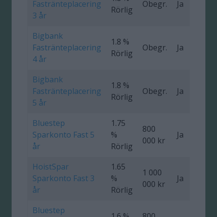
Fastränteplacering
Obegr.
Ja
0
Rörlig
3 år
Bigbank
1.8 %
Fastränteplacering
Obegr.
Ja
0
Rörlig
4 år
Bigbank
1.8 %
Fastränteplacering
Obegr.
Ja
0
Rörlig
5 år
Bluestep
1.75
800
Sparkonto Fast 5
%
Ja
0
000 kr
år
Rörlig
HoistSpar
1.65
1 000
Sparkonto Fast 3
%
Ja
0
000 kr
år
Rörlig
Bluestep
1.6 %
800