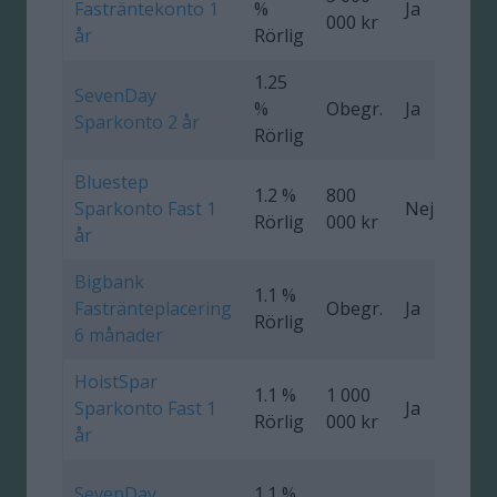
Fasträntekonto 1
%
Ja
000 kr
år
Rörlig
1.25
SevenDay
%
Obegr.
Ja
0
Sparkonto 2 år
Rörlig
Bluestep
1.2 %
800
Sparkonto Fast 1
Nej
0
Rörlig
000 kr
år
Bigbank
1.1 %
Fastränteplacering
Obegr.
Ja
0
Rörlig
6 månader
HoistSpar
1.1 %
1 000
Sparkonto Fast 1
Ja
0
Rörlig
000 kr
år
SevenDay
1.1 %