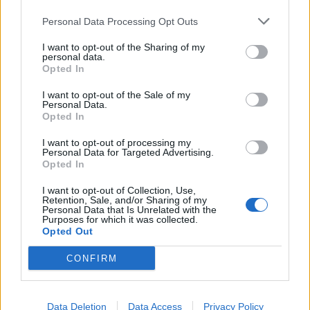
Fastränteplacering
Ja
0
Rörlig
000 kr
5 år
Personal Data Processing Opt Outs
I want to opt-out of the Sharing of my
Ikano Sparkonto
0.8 %
personal data.
Obegr.
Ja
0
Opted In
Fix
Rörlig
I want to opt-out of the Sale of my
Personal Data.
0.8 %
800
Opted In
Bluestep Flex
Ja
Fast
000 kr
I want to opt-out of processing my
Personal Data for Targeted Advertising.
Opted In
0.75
950
GCC Capital Spar
%
Ja
I want to opt-out of Collection, Use,
000 kr
Retention, Sale, and/or Sharing of my
Rörlig
Personal Data that Is Unrelated with the
Purposes for which it was collected.
Opted Out
0.75
Collector
%
Obegr.
Ja
Sparkonto
CONFIRM
Fast
Avanza
0.7 %
1 000
Data Deletion
Data Access
Privacy Policy