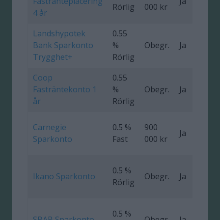
Fastränteplacering
Ja
0
Rörlig
000 kr
4 år
Landshypotek
0.55
Bank Sparkonto
%
Obegr.
Ja
Trygghet+
Rörlig
Coop
0.55
Fasträntekonto 1
%
Obegr.
Ja
0
år
Rörlig
Carnegie
0.5 %
900
Ja
Sparkonto
Fast
000 kr
0.5 %
Ikano Sparkonto
Obegr.
Ja
Rörlig
0.5 %
SBAB Sparkonto
Obegr.
Ja