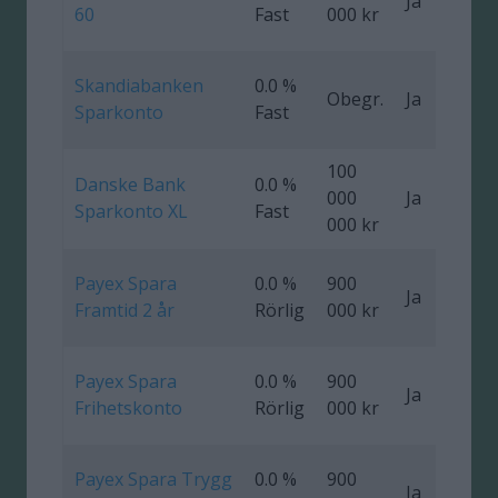
Ja
0
60
Fast
000 kr
Skandiabanken
0.0 %
Obegr.
Ja
Sparkonto
Fast
100
Danske Bank
0.0 %
000
Ja
Sparkonto XL
Fast
000 kr
Payex Spara
0.0 %
900
Ja
0
Framtid 2 år
Rörlig
000 kr
Payex Spara
0.0 %
900
Ja
Frihetskonto
Rörlig
000 kr
Payex Spara Trygg
0.0 %
900
Ja
0