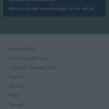
Räkna ut antalet semesterdagar du har rätt till
Annonsera här
Om KalkyleraMera.se
Cookies & användarvillkor
English
Swedish
French
Spanish