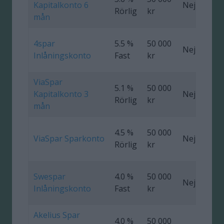
Kapitalkonto 6
Nej
0
Rörlig
kr
mån
4spar
5.5 %
50 000
Nej
Inlåningskonto
Fast
kr
ViaSpar
5.1 %
50 000
Kapitalkonto 3
Nej
0
Rörlig
kr
mån
4.5 %
50 000
ViaSpar Sparkonto
Nej
Rörlig
kr
Swespar
4.0 %
50 000
Nej
Inlåningskonto
Fast
kr
Akelius Spar
4.0 %
50 000