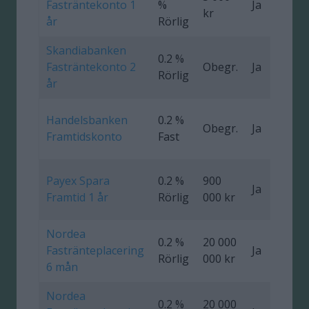
Fasträntekonto 1
%
Ja
0
kr
år
Rörlig
Skandiabanken
0.2 %
Fasträntekonto 2
Obegr.
Ja
Rörlig
år
Handelsbanken
0.2 %
Obegr.
Ja
0
Framtidskonto
Fast
Payex Spara
0.2 %
900
Ja
0
Framtid 1 år
Rörlig
000 kr
Nordea
0.2 %
20 000
Fastränteplacering
Ja
0
Rörlig
000 kr
6 mån
Nordea
0.2 %
20 000