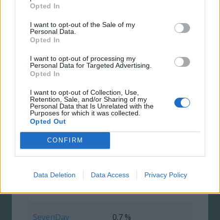
Bluestep Flex
Ja
Opted In
Fast
000 kr
I want to opt-out of the Sale of my
Personal Data.
0.75
Opted In
950
GCC Capital Spar
%
Ja
000 kr
Rörlig
I want to opt-out of processing my
Personal Data for Targeted Advertising.
Opted In
0.75
Collector
%
Obegr.
Ja
I want to opt-out of Collection, Use,
Sparkonto
Retention, Sale, and/or Sharing of my
Fast
Personal Data that Is Unrelated with the
Purposes for which it was collected.
Opted Out
Avanza
0.7 %
1 000
Sparkonto+
Ja
Fast
000 kr
CONFIRM
Nordax Bank
Nordax Sparkonto
0.7 %
950
Data Deletion
Data Access
Privacy Policy
Ja
Xtra
Fast
000 kr
SevenDay
0.7 %