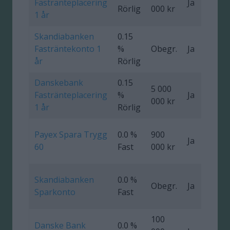
Fastränteplacering
Ja
0
Rörlig
000 kr
1 år
Skandiabanken
0.15
Fasträntekonto 1
%
Obegr.
Ja
år
Rörlig
Danskebank
0.15
5 000
Fastränteplacering
%
Ja
0
000 kr
1 år
Rörlig
Payex Spara Trygg
0.0 %
900
Ja
0
60
Fast
000 kr
Skandiabanken
0.0 %
Obegr.
Ja
Sparkonto
Fast
100
Danske Bank
0.0 %