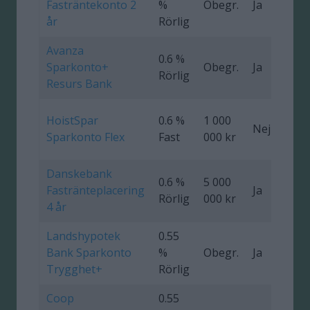
Fasträntekonto 2
%
Obegr.
Ja
0
år
Rörlig
Avanza
0.6 %
Sparkonto+
Obegr.
Ja
Rörlig
Resurs Bank
HoistSpar
0.6 %
1 000
Nej
Sparkonto Flex
Fast
000 kr
Danskebank
0.6 %
5 000
Fastränteplacering
Ja
0
Rörlig
000 kr
4 år
Landshypotek
0.55
Bank Sparkonto
%
Obegr.
Ja
Trygghet+
Rörlig
Coop
0.55