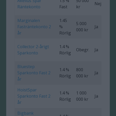
Akelius Spar
1.5 %
50 000
Nej
0
Räntekonto
Fast
kr
Marginalen
1.45
5 000
Fasträntekonto 2
%
Ja
000 kr
år
Rörlig
Collector 2-årigt
1.4 %
Obegr.
Ja
0
Sparkonto
Rörlig
Bluestep
1.4 %
800
Sparkonto Fast 2
Ja
0
Rörlig
000 kr
år
HoistSpar
1.4 %
1 000
Sparkonto Fast 2
Ja
0
Rörlig
000 kr
år
Bigbank