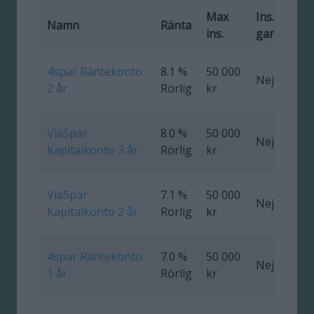
Max
Ins.
F
Namn
Ränta
ins.
garanti
4spar Räntekonto
8.1 %
50 000
Nej
0
2 år
Rörlig
kr
ViaSpar
8.0 %
50 000
Nej
0
Kapitalkonto 3 år
Rörlig
kr
ViaSpar
7.1 %
50 000
Nej
0
Kapitalkonto 2 år
Rörlig
kr
4spar Räntekonto
7.0 %
50 000
Nej
0
1 år
Rörlig
kr