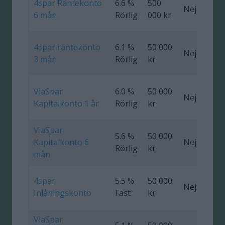
4spar Räntekonto
6.6 %
500
Nej
0
6 mån
Rörlig
000 kr
4spar räntekonto
6.1 %
50 000
Nej
0
3 mån
Rörlig
kr
ViaSpar
6.0 %
50 000
Nej
0
Kapitalkonto 1 år
Rörlig
kr
ViaSpar
5.6 %
50 000
Kapitalkonto 6
Nej
0
Rörlig
kr
mån
4spar
5.5 %
50 000
Nej
Inlåningskonto
Fast
kr
ViaSpar