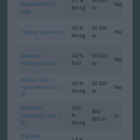
5.1 %
50 000
Kapitalkonto 3
Nej
0
Rörlig
kr
mån
4.5 %
50 000
ViaSpar Sparkonto
Nej
Rörlig
kr
Swespar
4.0 %
50 000
Nej
Inlåningskonto
Fast
kr
Akelius Spar
4.0 %
50 000
Fasträntekonto 3
Nej
0
Rörlig
kr
år
Bluestep
2.05
800
Sparkonto Fast 7
%
Ja
0
000 kr
år
Rörlig
Bigbank
1.8 %