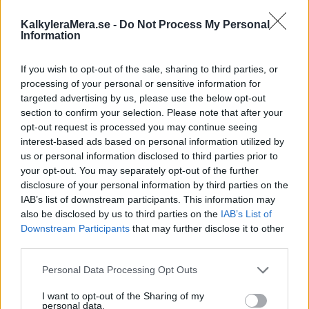
Fasträntekonto 6
Ja
Rörlig
000 kr
mån
KalkyleraMera.se -
Do Not Process My Personal
Information
Komplett Bank
1.0 %
1 000
Ja
If you wish to opt-out of the sale, sharing to third parties, or
Högräntekonto
Fast
000 kr
processing of your personal or sensitive information for
targeted advertising by us, please use the below opt-out
Bluestep
0.95
section to confirm your selection. Please note that after your
800
opt-out request is processed you may continue seeing
Sparkonto
%
Ja
1
000 kr
interest-based ads based on personal information utilized by
SuperFlex
Fast
us or personal information disclosed to third parties prior to
your opt-out. You may separately opt-out of the further
Danskebank
0.9 %
5 000
disclosure of your personal information by third parties on the
Fastränteplacering
Ja
0
Rörlig
000 kr
IAB’s list of downstream participants. This information may
5 år
also be disclosed by us to third parties on the
IAB’s List of
Downstream Participants
that may further disclose it to other
third parties.
Ikano Sparkonto
0.8 %
Obegr.
Ja
0
Fix
Rörlig
Personal Data Processing Opt Outs
I want to opt-out of the Sharing of my
0.8 %
800
personal data.