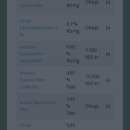
Obegr.
Ja
Sparkonto
Rörlig
Coop
0.7 %
Fasträntekonto 3
Obegr.
Ja
0
Rörlig
år
Avanza
0.65
1 000
Sparkonto+
%
Ja
000 kr
Santander
Rörlig
Avanza
0.65
10 000
Sparkonto+
%
Ja
000 kr
Collector
Fast
0.65
Ikano Sparkonto
%
Obegr.
Ja
4
Plus
Fast
Coop
0.65