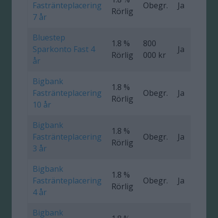
Fastränteplacering
Obegr.
Ja
0
Rörlig
7 år
Bluestep
1.8 %
800
Sparkonto Fast 4
Ja
0
Rörlig
000 kr
år
Bigbank
1.8 %
Fastränteplacering
Obegr.
Ja
0
Rörlig
10 år
Bigbank
1.8 %
Fastränteplacering
Obegr.
Ja
0
Rörlig
3 år
Bigbank
1.8 %
Fastränteplacering
Obegr.
Ja
0
Rörlig
4 år
Bigbank