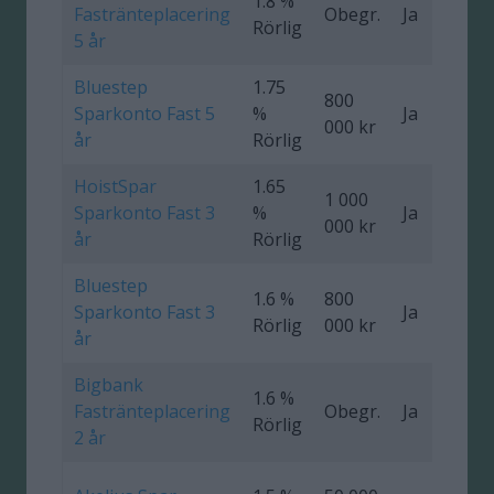
1.8 %
Fastränteplacering
Obegr.
Ja
0
Rörlig
5 år
Bluestep
1.75
800
Sparkonto Fast 5
%
Ja
0
000 kr
år
Rörlig
HoistSpar
1.65
1 000
Sparkonto Fast 3
%
Ja
0
000 kr
år
Rörlig
Bluestep
1.6 %
800
Sparkonto Fast 3
Ja
0
Rörlig
000 kr
år
Bigbank
1.6 %
Fastränteplacering
Obegr.
Ja
0
Rörlig
2 år