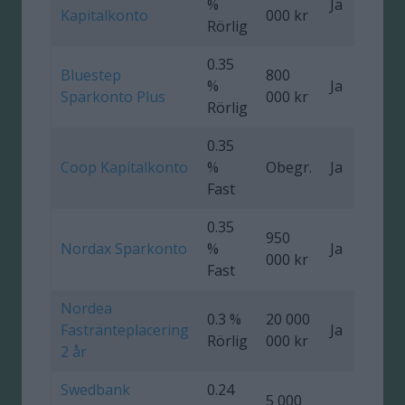
%
Ja
Kapitalkonto
000 kr
Rörlig
0.35
Bluestep
800
%
Ja
Sparkonto Plus
000 kr
Rörlig
0.35
Coop Kapitalkonto
%
Obegr.
Ja
Fast
0.35
950
Nordax Sparkonto
%
Ja
1
000 kr
Fast
Nordea
0.3 %
20 000
Fastränteplacering
Ja
0
Rörlig
000 kr
2 år
Swedbank
0.24
5 000