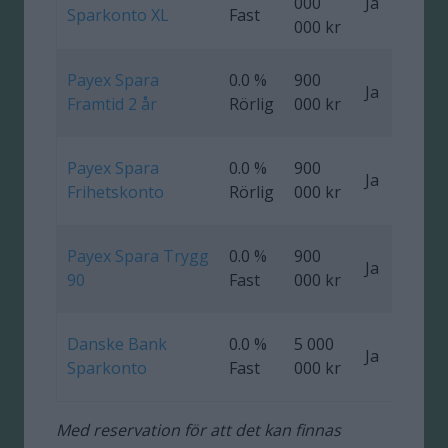
000
Ja
Sparkonto XL
Fast
000 kr
Payex Spara
0.0 %
900
Ja
0
Framtid 2 år
Rörlig
000 kr
Payex Spara
0.0 %
900
Ja
Frihetskonto
Rörlig
000 kr
Payex Spara Trygg
0.0 %
900
Ja
0
90
Fast
000 kr
Danske Bank
0.0 %
5 000
Ja
Sparkonto
Fast
000 kr
Med reservation för att det kan finnas