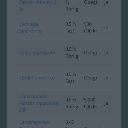
Fasträntekonto 1
%
Obegr.
Ja
0
år
Rörlig
Carnegie
0.5 %
900
Ja
Sparkonto
Fast
000 kr
0.5 %
Ikano Sparkonto
Obegr.
Ja
Rörlig
0.5 %
SBAB Sparkonto
Obegr.
Ja
Fast
Danskebank
0.5 %
5 000
Fastränteplacering
Ja
0
Rörlig
000 kr
3 år
Landshypotek
0.45