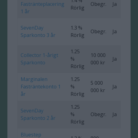
1.4 %
Fastränteplacering
Obegr.
Ja
0
Rörlig
1 år
SevenDay
1.3 %
Obegr.
Ja
0
Sparkonto 3 år
Rörlig
1.25
Collector 1-årigt
10 000
%
Ja
0
Sparkonto
000 kr
Rörlig
Marginalen
1.25
5 000
Fasträntekonto 1
%
Ja
000 kr
år
Rörlig
1.25
SevenDay
%
Obegr.
Ja
0
Sparkonto 2 år
Rörlig
Bluestep