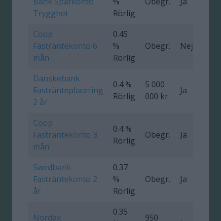
Bank Sparkonto
%
Obegr.
Ja
Trygghet
Rörlig
Coop
0.45
Fasträntekonto 6
%
Obegr.
Nej
mån
Rörlig
Danskebank
0.4 %
5 000
Fastränteplacering
Ja
0
Rörlig
000 kr
2 år
Coop
0.4 %
Fasträntekonto 3
Obegr.
Ja
Rörlig
mån
Swedbank
0.37
Fasträntekonto 2
%
Obegr.
Ja
0
år
Rörlig
0.35
Nordax
950