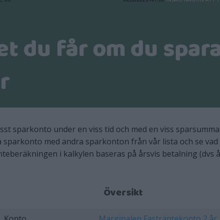
et du får om du spar
r
isst sparkonto under en viss tid och med en viss sparsumma
a sparkonto med andra sparkonton från vår lista och se vad
nteberäkningen i kalkylen baseras på årsvis betalning (dvs å
Översikt
Konto
Marginalen Fasträntekonto 2 år