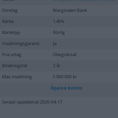
Företag
Marginalen Bank
Ränta
1.45%
Räntetyp
Rörlig
Insättningsgaranti
Ja
Fria uttag
Obegränsat
Bindningstid
2 år
Max insättning
5 000 000 kr
Öppna konto
Senast uppdaterat 2020-04-17