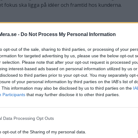
cket fokus ska ligga på idéer och framtid hos kunderna.
Mera.se -
Do Not Process My Personal Information
to opt-out of the sale, sharing to third parties, or processing of your per
formation for targeted advertising by us, please use the below opt-out s
r selection. Please note that after your opt-out request is processed y
eing interest-based ads based on personal information utilized by us or
disclosed to third parties prior to your opt-out. You may separately opt-
Ins.
Fria
losure of your personal information by third parties on the IAB’s list of
a
Max ins.
Tid
garanti
uttag
. This information may also be disclosed by us to third parties on the
IA
Participants
that may further disclose it to other third parties.
Lä
50 000 kr
Nej
0 st
2 år
g
l Data Processing Opt Outs
Lä
50 000 kr
Nej
0 st
3 år
o opt-out of the Sharing of my personal data.
g