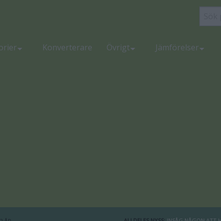
orier
Konverterare
Övrigt
Jämförelser
ALLDELES NYSS:
INSÅG NÅGON ATT H
2 ÅR