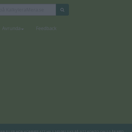
Avrunda
Feedback
AN ELLER HON KOMMER ATT HA 3 143 081.3 KR PÅ SITT KONTO OM 5.0 ÅR MED