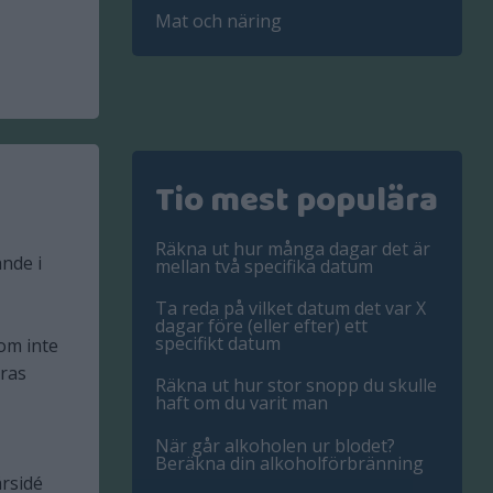
Mat och näring
Tio mest populära
Räkna ut hur många dagar det är
ande i
mellan två specifika datum
Ta reda på vilket datum det var X
dagar före (eller efter) ett
specifikt datum
om inte
öras
Räkna ut hur stor snopp du skulle
haft om du varit man
När går alkoholen ur blodet?
Beräkna din alkoholförbränning
ärsidé