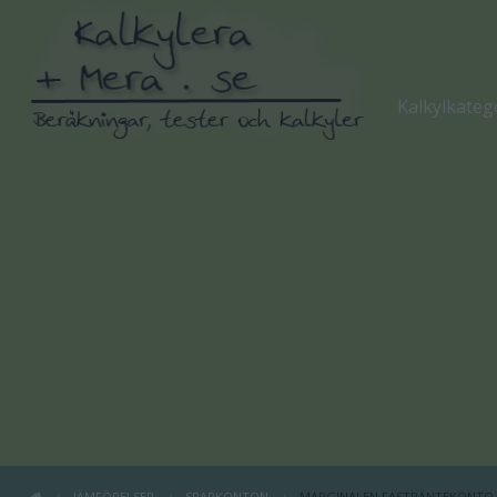
Kalkylkateg
JÄMFÖRELSER
SPARKONTON
MARGINALEN FASTRÄNTEKONTO 