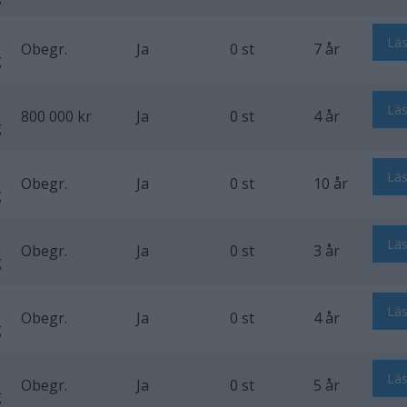
Lä
Obegr.
Ja
0 st
7 år
g
Lä
800 000 kr
Ja
0 st
4 år
g
Lä
Obegr.
Ja
0 st
10 år
g
Lä
Obegr.
Ja
0 st
3 år
g
Lä
Obegr.
Ja
0 st
4 år
g
Lä
Obegr.
Ja
0 st
5 år
g