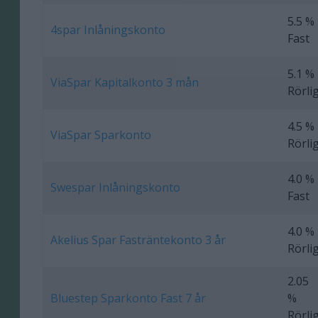
5.5 %
4spar Inlåningskonto
Fast
5.1 %
ViaSpar Kapitalkonto 3 mån
Rörli
4.5 %
ViaSpar Sparkonto
Rörli
4.0 %
Swespar Inlåningskonto
Fast
4.0 %
Akelius Spar Fasträntekonto 3 år
Rörli
2.05
Bluestep Sparkonto Fast 7 år
%
Rörli