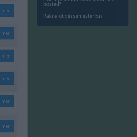
bostad?
s mer
Räkna ut din semesterlön
s mer
s mer
s mer
s mer
s mer