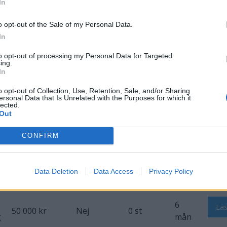
In
Lä
50 000 kr
Nej
0 st
2 år
o opt-out of the Sale of my Personal Data.
g
In
to opt-out of processing my Personal Data for Targeted
Lä
50 000 kr
Nej
0 st
1 år
ing.
g
In
o opt-out of Collection, Use, Retention, Sale, and/or Sharing
6
Lä
500 000 kr
Nej
0 st
ersonal Data that Is Unrelated with the Purposes for which it
g
mån
lected.
Out
3
Lä
50 000 kr
Nej
0 st
CONFIRM
g
mån
Lä
Data Deletion
Data Access
Privacy Policy
50 000 kr
Nej
0 st
1 år
g
6
Lä
50 000 kr
Nej
0 st
g
mån