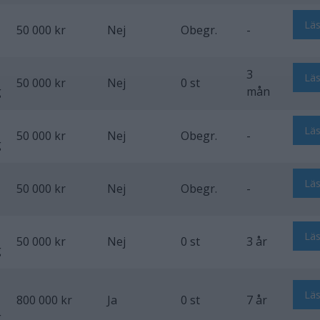
Lä
50 000 kr
Nej
Obegr.
-
3
Lä
50 000 kr
Nej
0 st
g
mån
Lä
50 000 kr
Nej
Obegr.
-
g
Lä
50 000 kr
Nej
Obegr.
-
Lä
50 000 kr
Nej
0 st
3 år
g
Lä
800 000 kr
Ja
0 st
7 år
g