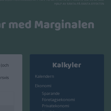
HJÄLP AV RÄNTA-PÅ-RÄNTA-EFFEKTEN
ar med Marginalen
Kalkyler
 (och
Kalendern
rsvis
Ekonomi
Sparande
Företagsekonomi
Privatekonomi