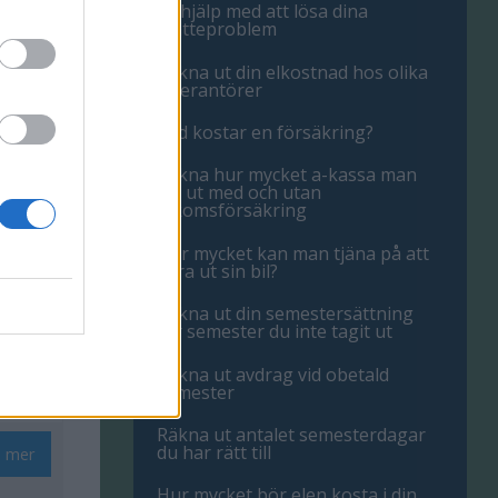
Få hjälp med att lösa dina
matteproblem
s mer
Räkna ut din elkostnad hos olika
leverantörer
s mer
Vad kostar en försäkring?
Räkna hur mycket a-kassa man
får ut med och utan
s mer
inkomsförsäkring
Hur mycket kan man tjäna på att
hyra ut sin bil?
s mer
Räkna ut din semestersättning
för semester du inte tagit ut
s mer
Räkna ut avdrag vid obetald
semester
Räkna ut antalet semesterdagar
du har rätt till
s mer
Hur mycket bör elen kosta i din