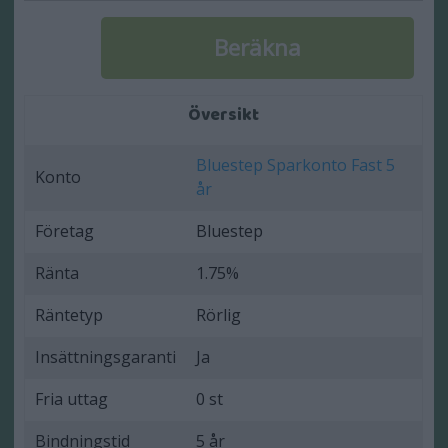
Översikt
Bluestep Sparkonto Fast 5
Konto
år
Företag
Bluestep
Ränta
1.75%
Räntetyp
Rörlig
Insättningsgaranti
Ja
Fria uttag
0 st
Bindningstid
5 år