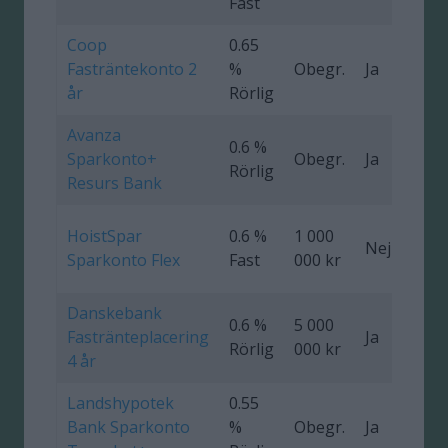
Fast
Coop
0.65
Fasträntekonto 2
%
Obegr.
Ja
0
år
Rörlig
Avanza
0.6 %
Sparkonto+
Obegr.
Ja
Rörlig
Resurs Bank
HoistSpar
0.6 %
1 000
Nej
Sparkonto Flex
Fast
000 kr
Danskebank
0.6 %
5 000
Fastränteplacering
Ja
0
Rörlig
000 kr
4 år
Landshypotek
0.55
Bank Sparkonto
%
Obegr.
Ja