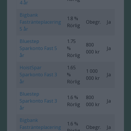
4 år
Bigbank
1.8 %
Fastränteplacering
Obegr.
Ja
0
Rörlig
5 år
Bluestep
1.75
800
Sparkonto Fast 5
%
Ja
0
000 kr
år
Rörlig
HoistSpar
1.65
1 000
Sparkonto Fast 3
%
Ja
0
000 kr
år
Rörlig
Bluestep
1.6 %
800
Sparkonto Fast 3
Ja
0
Rörlig
000 kr
år
Bigbank
1.6 %
Fastränteplacering
Obegr.
Ja
0
Rörlig