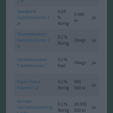
2 år
Swedbank
0.24
5 000
Fasträntekonto 1
%
Ja
0
kr
år
Rörlig
Skandiabanken
0.2 %
Fasträntekonto 2
Obegr.
Ja
Rörlig
år
Handelsbanken
0.2 %
Obegr.
Ja
0
Framtidskonto
Fast
Payex Spara
0.2 %
900
Ja
0
Framtid 1 år
Rörlig
000 kr
Nordea
0.2 %
20 000
Fastränteplacering
Ja
0
Rörlig
000 kr