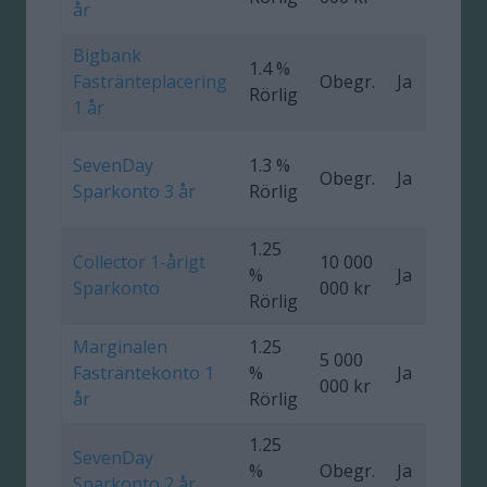
år
Bigbank
1.4 %
Fastränteplacering
Obegr.
Ja
0
Rörlig
1 år
SevenDay
1.3 %
Obegr.
Ja
0
Sparkonto 3 år
Rörlig
1.25
Collector 1-årigt
10 000
%
Ja
0
Sparkonto
000 kr
Rörlig
Marginalen
1.25
5 000
Fasträntekonto 1
%
Ja
000 kr
år
Rörlig
1.25
SevenDay
%
Obegr.
Ja
0
Sparkonto 2 år