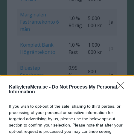
Marginalen
1.0 %
5 000
Fasträntekonto 6
Ja
Rörlig
000 kr
mån
Komplett Bank
1.0 %
1 000
Ja
Högräntekonto
Fast
000 kr
Bluestep
0.95
800
Sparkonto
%
Ja
1
000 kr
SuperFlex
Fast
KalkyleraMera.se -
Do Not Process My Personal
Information
Danskebank
0.9 %
5 000
Fastränteplacering
Ja
0
Rörlig
000 kr
If you wish to opt-out of the sale, sharing to third parties, or
5 år
processing of your personal or sensitive information for
targeted advertising by us, please use the below opt-out
Ikano Sparkonto
0.8 %
section to confirm your selection. Please note that after your
Obegr.
Ja
0
opt-out request is processed you may continue seeing
Fix
Rörlig