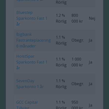
Rörlig
Bluestep
1.2 %
800
Sparkonto Fast 1
Nej
0
Rörlig
000 kr
år
Bigbank
1.1 %
Fastränteplacering
Obegr.
Ja
0
Rörlig
6 månader
HoistSpar
1.1 %
1 000
Sparkonto Fast 1
Ja
0
Rörlig
000 kr
år
SevenDay
1.1 %
Obegr.
Ja
0
Sparkonto 1 år
Rörlig
GCC Capital
1.1 %
950
Ja
0
Tillväxt
Rörlig
000 kr