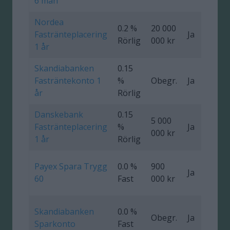
6 mån
Nordea
0.2 %
20 000
Fastränteplacering
Ja
0
Rörlig
000 kr
1 år
Skandiabanken
0.15
Fasträntekonto 1
%
Obegr.
Ja
år
Rörlig
Danskebank
0.15
5 000
Fastränteplacering
%
Ja
0
000 kr
1 år
Rörlig
Payex Spara Trygg
0.0 %
900
Ja
0
60
Fast
000 kr
Skandiabanken
0.0 %
Obegr.
Ja
Sparkonto
Fast