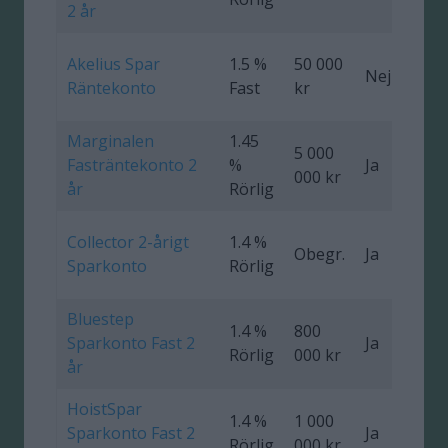
2 år
Akelius Spar
1.5 %
50 000
Nej
0
Räntekonto
Fast
kr
Marginalen
1.45
5 000
Fasträntekonto 2
%
Ja
000 kr
år
Rörlig
Collector 2-årigt
1.4 %
Obegr.
Ja
0
Sparkonto
Rörlig
Bluestep
1.4 %
800
Sparkonto Fast 2
Ja
0
Rörlig
000 kr
år
HoistSpar
1.4 %
1 000
Sparkonto Fast 2
Ja
0
Rörlig
000 kr