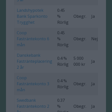
Landshypotek
0.45
Bank Sparkonto
%
Obegr.
Ja
Trygghet
Rörlig
Coop
0.45
Fasträntekonto 6
%
Obegr.
Nej
mån
Rörlig
Danskebank
0.4 %
5 000
Fastränteplacering
Ja
0
Rörlig
000 kr
2 år
Coop
0.4 %
Fasträntekonto 3
Obegr.
Ja
Rörlig
mån
Swedbank
0.37
Fasträntekonto 2
%
Obegr.
Ja
0