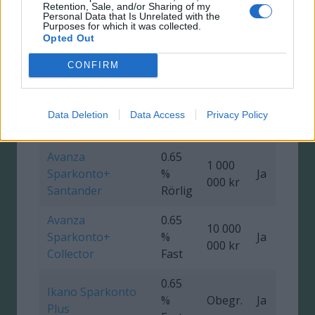
Retention, Sale, and/or Sharing of my
Personal Data that Is Unrelated with the
Purposes for which it was collected.
SevenDay
0.7 %
Opted Out
Obegr.
Ja
Sparkonto
Rörlig
CONFIRM
Coop
0.7 %
Fasträntekonto 3
Obegr.
Ja
0
Data Deletion
Data Access
Privacy Policy
Rörlig
år
Avanza
0.65
1 000
Sparkonto+
%
Ja
000 kr
Santander
Rörlig
Avanza
0.65
10 000
Sparkonto+
%
Ja
000 kr
Collector
Fast
0.65
Ikano Sparkonto
%
Obegr.
Ja
4
Plus