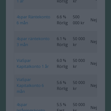
1 år
Rörlig
kr
4spar Räntekonto
6.6 %
500
Nej
0
6 mån
Rörlig
000 kr
4spar räntekonto
6.1 %
50 000
Nej
0
3 mån
Rörlig
kr
ViaSpar
6.0 %
50 000
Nej
0
Kapitalkonto 1 år
Rörlig
kr
ViaSpar
5.6 %
50 000
Kapitalkonto 6
Nej
0
Rörlig
kr
mån
4spar
5.5 %
50 000
Nej
Inlåningskonto
Fast
kr