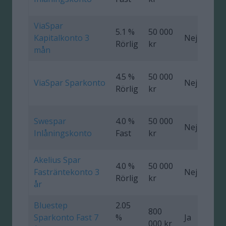
ViaSpar
5.1 %
50 000
Kapitalkonto 3
Nej
0
Rörlig
kr
mån
4.5 %
50 000
ViaSpar Sparkonto
Nej
Rörlig
kr
Swespar
4.0 %
50 000
Nej
Inlåningskonto
Fast
kr
Akelius Spar
4.0 %
50 000
Fasträntekonto 3
Nej
0
Rörlig
kr
år
Bluestep
2.05
800
Sparkonto Fast 7
%
Ja
0
000 kr