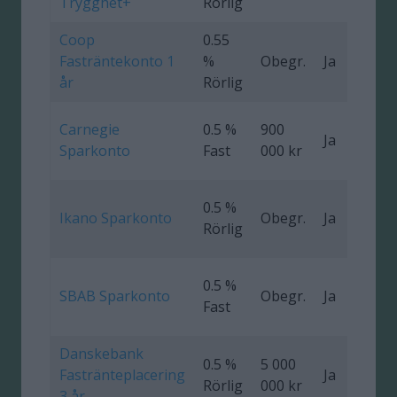
Trygghet+
Rörlig
Coop
0.55
Fasträntekonto 1
%
Obegr.
Ja
0
år
Rörlig
Carnegie
0.5 %
900
Ja
Sparkonto
Fast
000 kr
0.5 %
Ikano Sparkonto
Obegr.
Ja
Rörlig
0.5 %
SBAB Sparkonto
Obegr.
Ja
Fast
Danskebank
0.5 %
5 000
Fastränteplacering
Ja
0
Rörlig
000 kr
3 år