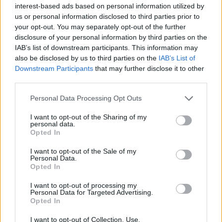
interest-based ads based on personal information utilized by
us or personal information disclosed to third parties prior to
your opt-out. You may separately opt-out of the further
0.8 %
800
Bluestep Flex
Ja
disclosure of your personal information by third parties on the
Fast
000 kr
IAB’s list of downstream participants. This information may
also be disclosed by us to third parties on the
IAB’s List of
0.75
Downstream Participants
that may further disclose it to other
950
GCC Capital Spar
%
Ja
third parties.
000 kr
Rörlig
Personal Data Processing Opt Outs
0.75
Collector
I want to opt-out of the Sharing of my
%
Obegr.
Ja
personal data.
Sparkonto
Opted In
Fast
I want to opt-out of the Sale of my
Avanza
Personal Data.
0.7 %
1 000
Opted In
Sparkonto+
Ja
Fast
000 kr
Nordax Bank
I want to opt-out of processing my
Personal Data for Targeted Advertising.
Opted In
Nordax Sparkonto
0.7 %
950
Ja
Xtra
Fast
000 kr
I want to opt-out of Collection, Use,