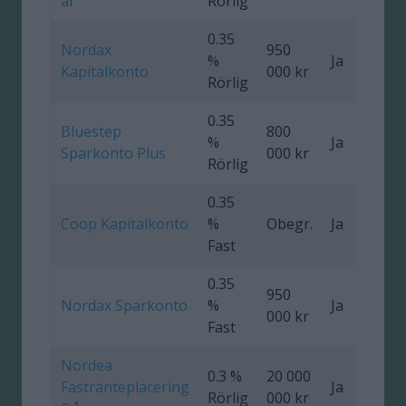
år
Rörlig
0.35
Nordax
950
%
Ja
Kapitalkonto
000 kr
Rörlig
0.35
Bluestep
800
%
Ja
Sparkonto Plus
000 kr
Rörlig
0.35
Coop Kapitalkonto
%
Obegr.
Ja
Fast
0.35
950
Nordax Sparkonto
%
Ja
1
000 kr
Fast
Nordea
0.3 %
20 000
Fastränteplacering
Ja
0
Rörlig
000 kr