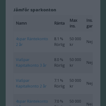
Jämför sparkonton
Max
Ins.
F
Namn
Ränta
ins.
garanti
4spar Räntekonto
8.1 %
50 000
Nej
0
2 år
Rörlig
kr
ViaSpar
8.0 %
50 000
Nej
0
Kapitalkonto 3 år
Rörlig
kr
ViaSpar
7.1 %
50 000
Nej
0
Kapitalkonto 2 år
Rörlig
kr
4spar Räntekonto
7.0 %
50 000
Nej
0